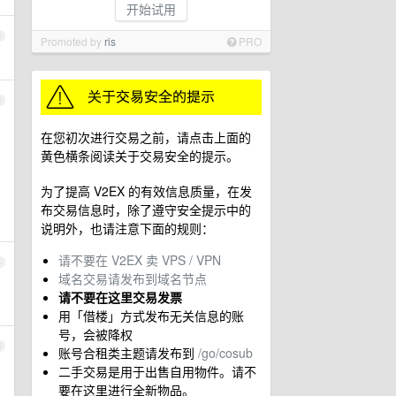
开始试用
2
Promoted by
ris
PRO
3
在您初次进行交易之前，请点击上面的
黄色横条阅读关于交易安全的提示。
为了提高 V2EX 的有效信息质量，在发
布交易信息时，除了遵守安全提示中的
说明外，也请注意下面的规则：
请不要在 V2EX 卖 VPS / VPN
4
域名交易请发布到域名节点
请不要在这里交易发票
用「借楼」方式发布无关信息的账
号，会被降权
5
账号合租类主题请发布到
/go/cosub
二手交易是用于出售自用物件。请不
要在这里进行全新物品。