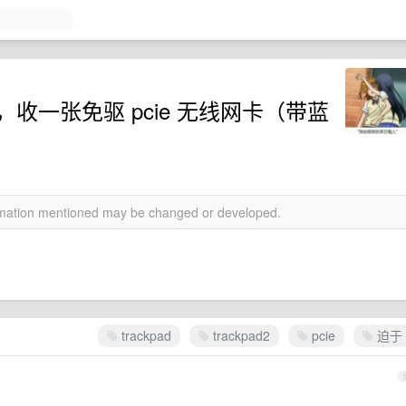
d，收一张免驱 pcie 无线网卡（带蓝
ormation mentioned may be changed or developed.
trackpad
trackpad2
pcie
迫于