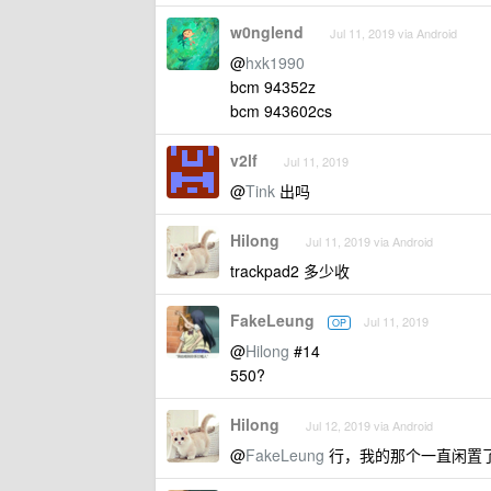
w0nglend
Jul 11, 2019 via Android
@
hxk1990
bcm 94352z
bcm 943602cs
v2lf
Jul 11, 2019
@
Tink
出吗
Hilong
Jul 11, 2019 via Android
trackpad2 多少收
FakeLeung
Jul 11, 2019
OP
@
Hilong
#14
550?
Hilong
Jul 12, 2019 via Android
@
FakeLeung
行，我的那个一直闲置