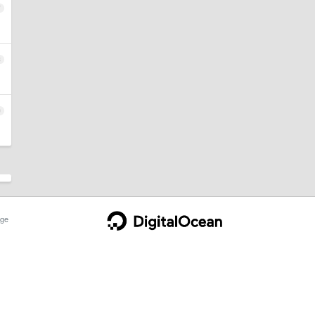
7
8
9
ge