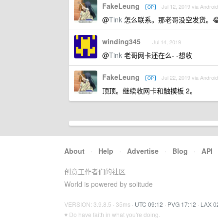
FakeLeung
Jul 12, 2019 via Android
OP
@
Tink
怎么联系。那老哥没空发货。😂
winding345
Jul 14, 2019
@
Tink
老哥网卡还在么- -想收
FakeLeung
Jul 22, 2019 via Android
OP
顶顶。继续收网卡和触摸板 2。
About
·
Help
·
Advertise
·
Blog
·
API
创意工作者们的社区
World is powered by solitude
VERSION: 3.9.8.5 · 35ms ·
UTC 09:12
·
PVG 17:12
·
LAX 0
♥ Do have faith in what you're doing.