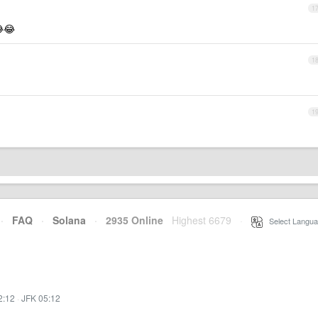
1
😂
1
1
·
FAQ
·
Solana
·
2935 Online
Highest 6679
·
Select Langua
2:12
·
JFK 05:12