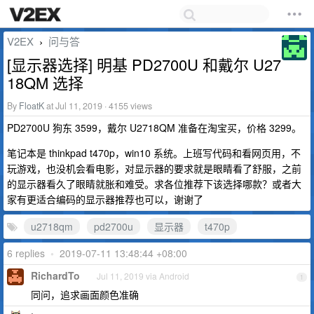
V2EX
问与答
›
[显示器选择] 明基 PD2700U 和戴尔 U27
18QM 选择
By
FloatK
at Jul 11, 2019 · 4155 views
PD2700U 狗东 3599，戴尔 U2718QM 准备在淘宝买，价格 3299。
笔记本是 thinkpad t470p，win10 系统。上班写代码和看网页用，不
玩游戏，也没机会看电影，对显示器的要求就是眼睛看了舒服，之前
的显示器看久了眼睛就胀和难受。求各位推荐下该选择哪款？或者大
家有更适合编码的显示器推荐也可以，谢谢了
u2718qm
pd2700u
显示器
t470p
6 replies
•
2019-07-11 13:48:44 +08:00
RichardTo
Jul 11, 2019 via Android
1
同问，追求画面颜色准确