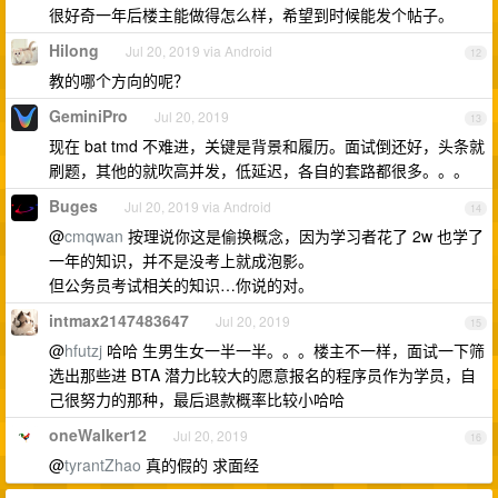
很好奇一年后楼主能做得怎么样，希望到时候能发个帖子。
Hilong
Jul 20, 2019 via Android
12
教的哪个方向的呢？
GeminiPro
Jul 20, 2019
13
现在 bat tmd 不难进，关键是背景和履历。面试倒还好，头条就
刷题，其他的就吹高并发，低延迟，各自的套路都很多。。。
Buges
Jul 20, 2019 via Android
14
@
cmqwan
按理说你这是偷换概念，因为学习者花了 2w 也学了
一年的知识，并不是没考上就成泡影。
但公务员考试相关的知识…你说的对。
intmax2147483647
Jul 20, 2019
15
@
hfutzj
哈哈 生男生女一半一半。。。楼主不一样，面试一下筛
选出那些进 BTA 潜力比较大的愿意报名的程序员作为学员，自
己很努力的那种，最后退款概率比较小哈哈
oneWalker12
Jul 20, 2019
16
@
tyrantZhao
真的假的 求面经