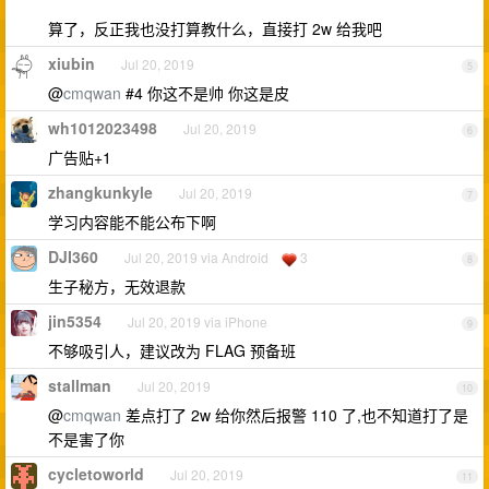
算了，反正我也没打算教什么，直接打 2w 给我吧
xiubin
Jul 20, 2019
5
@
cmqwan
#4 你这不是帅 你这是皮
wh1012023498
Jul 20, 2019
6
广告贴+1
zhangkunkyle
Jul 20, 2019
7
学习内容能不能公布下啊
DJI360
Jul 20, 2019 via Android
3
8
生子秘方，无效退款
jin5354
Jul 20, 2019 via iPhone
9
不够吸引人，建议改为 FLAG 预备班
stallman
Jul 20, 2019
10
@
cmqwan
差点打了 2w 给你然后报警 110 了,也不知道打了是
不是害了你
cycletoworld
Jul 20, 2019
11