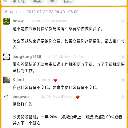
学习班
学期
bat
编程
16 replies
•
2019-07-20 22:24:40 +08:00
heww
Jul 20, 2019 via iPhone
1
这不是你应该付费给参与者吗？毕竟给你做实验了。
怎么回过头来还要给你交费，如果交费你这是招生，请去推广节
点。
liangkang1436
Jul 20, 2019 via Android
2
做实验带徒弟无法负责知道工作就不要收学费，收了学费就要保
证找到工作。
Kilerd
Jul 20, 2019
1
3
自己什么背景不交代，要求学员什么背景不交代。
cmqwan
Jul 20, 2019 via iPhone
8
4
借楼打广告
公务员筹备班，一年 20w，如果没考上，可选择退款 90%或者
并入下一个班次。