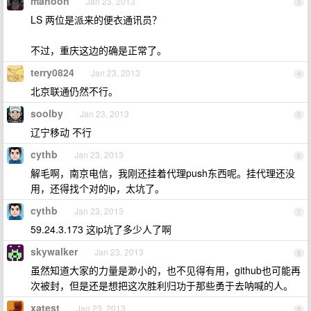
manoon
Jan 23, 2013
3
LS 两位是派来的便衣通讯员？
不过，重庆这边的确是正常了。
terry0824
Jan 23, 2013
4
北京联通仍然不行。
soolby
Jan 23, 2013
5
辽宁移动 不行
cythb
Jan 23, 2013
6
解毛啊，南京电信，我刚还挂着代理push东西呢。挂代理还没
用，还得找个对的ip，太坑了。
cythb
Jan 23, 2013
7
59.24.3.173 这ip坑了多少人了啊
skywalker
Jan 23, 2013
8
虽然知道大家的力量是渺小的，也不见得有用，github也可能再
次被封，但是还是想把这次胜利归功于那些勇于去呐喊的人。
xatest
Jan 23, 2013
9