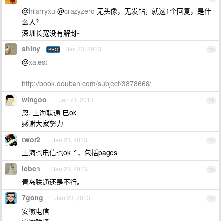
@
hilarryxu
@
crazyzero
无头像，无发帖，就这1个回复，是什
么人？
深圳长宽没有解封~
shiny
Jan 23, 2013
PRO
10
@
xatest
http://book.douban.com/subject/3878668/
wingoo
Jan 23, 2013
11
恩, 上海联通 已ok
感谢大家努力
twor2
Jan 23, 2013
12
上海也电信也ok了，包括pages
leben
Jan 23, 2013
13
青岛联通还是不行。
7gong
Jan 23, 2013
14
安徽电信