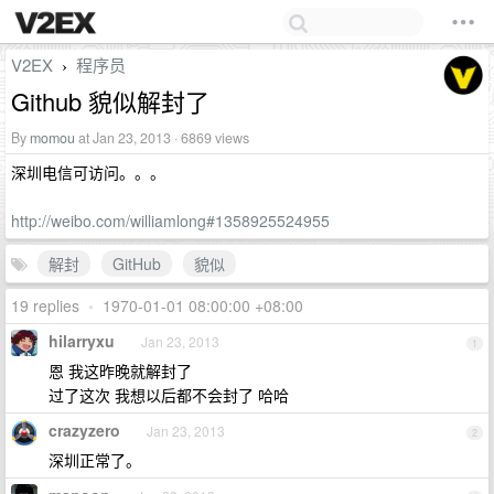
V2EX
程序员
›
Github 貌似解封了
By
momou
at Jan 23, 2013 · 6869 views
深圳电信可访问。。。
http://weibo.com/williamlong#1358925524955
解封
GitHub
貌似
19 replies
•
1970-01-01 08:00:00 +08:00
hilarryxu
Jan 23, 2013
1
恩 我这昨晚就解封了
过了这次 我想以后都不会封了 哈哈
crazyzero
Jan 23, 2013
2
深圳正常了。