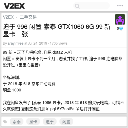
V2EX
二手交易
›
迫于 996 闲置 索泰 GTX1060 6G 99 新
0
显卡一张
By
arayinfree
at Jul 24, 2019 · 1705 views
99 新 = 玩了几把吃鸡 ,几把 dota2 人机
闲置 = 安装上显卡不到一个月 , 恋爱并找了工作, 迫于 996 连电脑都
没开过. (宝宝心里苦)
坐标深圳.
于 2018 年 618 京东冲动消费.
明盘 1000
我在闲鱼发布了 [索泰 1066 显卡，2018 年 618 购买玩吃鸡，可惜不
久就谈恋] 复制这条消息￥ pqL5Y7noiPa ￥后打开闲鱼
索泰
显卡
迫于
闲置