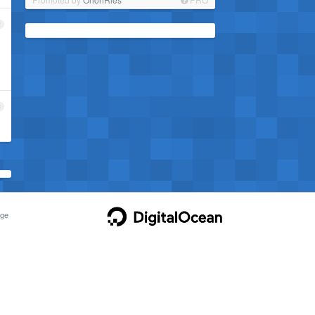
2
3
ge