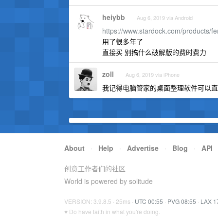
heiybb
Aug 6, 2019 via Android
https://www.stardock.com/products/fe
用了很多年了
直接买 别搞什么破解版的费时费力
zoll
Aug 6, 2019 via iPhone
我记得电脑管家的桌面整理软件可以直
About
·
Help
·
Advertise
·
Blog
·
API
创意工作者们的社区
World is powered by solitude
VERSION: 3.9.8.5 · 25ms ·
UTC 00:55
·
PVG 08:55
·
LAX 1
♥ Do have faith in what you're doing.