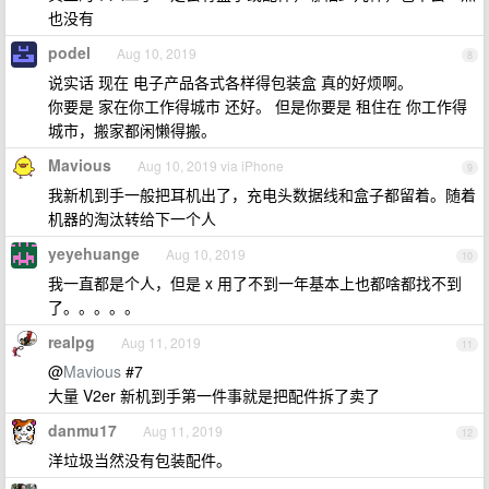
也没有
podel
Aug 10, 2019
8
说实话 现在 电子产品各式各样得包装盒 真的好烦啊。
你要是 家在你工作得城市 还好。 但是你要是 租住在 你工作得
城市，搬家都闲懒得搬。
Mavious
Aug 10, 2019 via iPhone
9
我新机到手一般把耳机出了，充电头数据线和盒子都留着。随着
机器的淘汰转给下一个人
yeyehuange
Aug 10, 2019
10
我一直都是个人，但是 x 用了不到一年基本上也都啥都找不到
了。。。。。
realpg
Aug 11, 2019
11
@
Mavious
#7
大量 V2er 新机到手第一件事就是把配件拆了卖了
danmu17
Aug 11, 2019
12
洋垃圾当然没有包装配件。