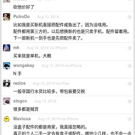
砍他价好了
PultoDo
Aug 10, 2019
2
比如我是买新机直接把配件咸鱼出了，因为没啥用。
配件都用第三方的，以后想换新的也是只卖手机，配件留着用。
下一部新机一到手也是先把配件卖了。
mh
Aug 10, 2019 via iPhone
3
买来就是单机，大概
wongskay
Aug 10, 2019 via iPhone
4
N 手
razios
Aug 10, 2019 via iPad
5
一般非国行水货比较多，带包装要交税
xlogcc
Aug 10, 2019
6
很多都是贼货
Mavious
Aug 10, 2019 via iPhone
7
没盒子配件的都是商家，我直接忽略的。
真正的个人二手一定会有盒子或配件，哪怕少几样，也不会一点