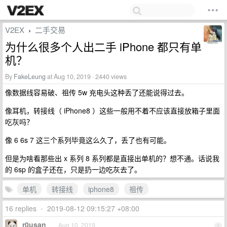
V2EX
二手交易
›
为什么很多个人出二手 iPhone 都只有单
机？
By
FakeLeung
at Aug 10, 2019 · 2440 views
像数据线容易破、祖传 5w 充电头这种丢了还能说得过去。
像耳机，转接线（ iPhone8 ）这些一般用不着不应该直接放箱子里面
吃灰吗？
像 6 6s 7 这三个系列毕竟这么久了，丢了也有可能。
但是为啥看那些出 x 系列 8 系列都是直接出单机的？想不通。话说我
的 6sp 的盒子还在，只是扔一边吃灰去了。
单机
转接线
iphone8
祖传
16 replies
•
2019-08-12 09:15:27 +08:00
r0usan
Aug 10, 2019
1