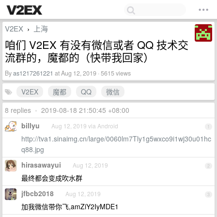
V2EX
上海
›
咱们 V2EX 有没有微信或者 QQ 技术交
流群的，魔都的（快带我回家）
By
as1217261221
at Aug 12, 2019 · 5615 views
V2EX
魔都
QQ
微信
8 replies
•
2019-08-18 21:50:45 +08:00
billyu
Aug 12, 2019 via Android
1
http://tva1.sinaimg.cn/large/0060lm7Tly1g5wxco9i1wj30u01hc
q88.jpg
hirasawayui
Aug 12, 2019
2
最终都会变成吹水群
jfbcb2018
Aug 12, 2019
3
加我微信带你飞,amZiY2IyMDE1