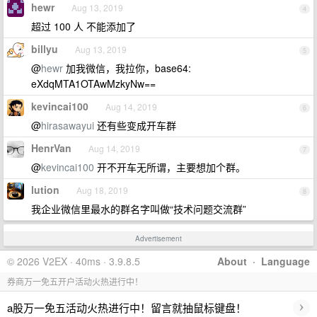
hewr
Aug 13, 2019
4
超过 100 人 不能添加了
billyu
Aug 13, 2019
5
@
hewr
加我微信，我拉你，base64:
eXdqMTA1OTAwMzkyNw==
kevincai100
Aug 14, 2019
6
@
hirasawayui
还有些变成开车群
HenrVan
Aug 14, 2019
7
@
kevincai100
开不开车无所谓，主要想加个群。
lution
Aug 18, 2019
8
我企业微信里最水的群名字叫做“技术问题交流群”
Advertisement
© 2026 V2EX · 40ms · 3.9.8.5
About
·
Language
券商万一免五开户活动火热进行中！
›
a股万一免五活动火热进行中！留言就抽鼠标键盘！