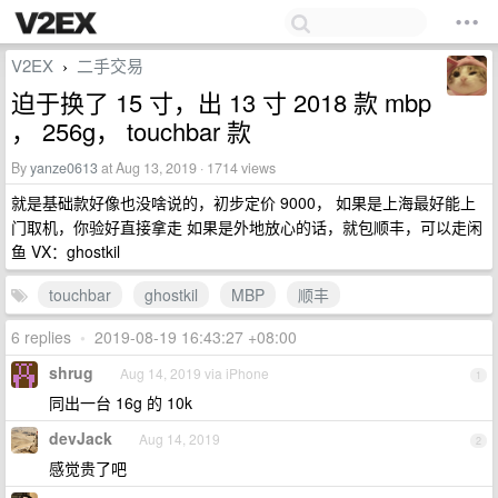
V2EX
二手交易
›
迫于换了 15 寸，出 13 寸 2018 款 mbp
， 256g， touchbar 款
By
yanze0613
at Aug 13, 2019 · 1714 views
就是基础款好像也没啥说的，初步定价 9000， 如果是上海最好能上
门取机，你验好直接拿走 如果是外地放心的话，就包顺丰，可以走闲
鱼 VX：ghostkil
touchbar
ghostkil
MBP
顺丰
6 replies
•
2019-08-19 16:43:27 +08:00
shrug
Aug 14, 2019 via iPhone
1
同出一台 16g 的 10k
devJack
Aug 14, 2019
2
感觉贵了吧