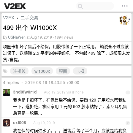
V2EX
二手交易
›
499 出个 WI1000X
By
USNaWen
at Aug 19, 2019 · 1894 views
项圈卡扣坏了售后不给保，用胶带缠了一下正常用。 箱说全不过应该
过保了，送根赚 2.5 平衡的连接线吧。 不包邮 499 除了，成都周末发
货 /自提。
连接线
wi1000x
项圈
卡扣
4 replies
•
2019-08-19 18:43:55 +08:00
3nd0fw0r1d
Aug 19, 2019 via iPhone
1
我也是卡扣坏了，在保售后不给保，要掏 120 元用胶水帮我粘
一下，遂拒绝，拿回家用 1 元的 502 胶水粘好了，索尼耳机售
后真是一坨屎…
cxl008
Aug 19, 2019
2
我在保的时候进水了。。。送售后 等了半个月，应该是给我换