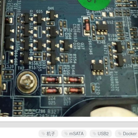
机子
mSATA
USB2
Docker