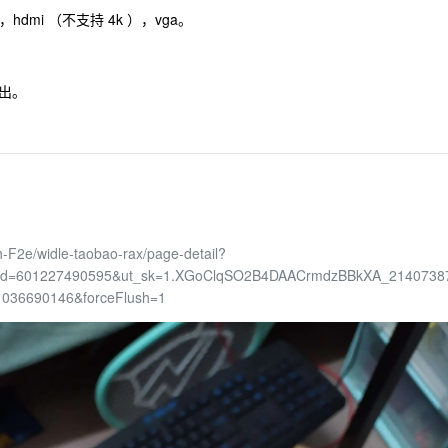
hdmi （不支持 4k ），vga。
出。
h-F2e/widle-taobao-rax/page-detail?
e&id=601227490595&ut_sk=1.XGoClqSO2B4DAACrmdzBBkXA_2140738
1036690146&forceFlush=1