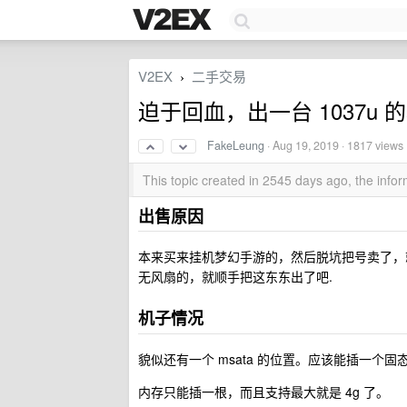
V2EX
二手交易
›
迫于回血，出一台 1037u 的小
FakeLeung
·
Aug 19, 2019
· 1817 views
This topic created in 2545 days ago, the inf
出售原因
本来买来挂机梦幻手游的，然后脱坑把号卖了，就闲置
无风扇的，就顺手把这东东出了吧.
机子情况
貌似还有一个 msata 的位置。应该能插一个固态。
内存只能插一根，而且支持最大就是 4g 了。