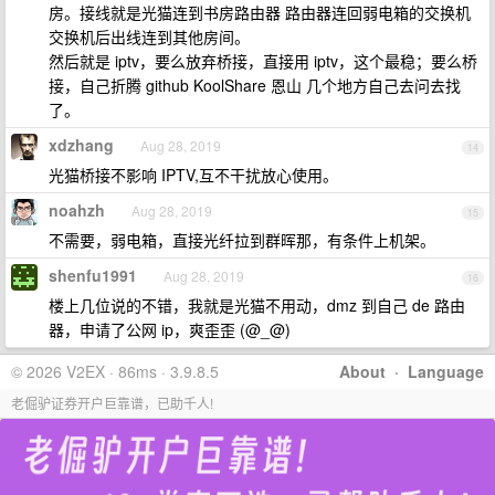
房。接线就是光猫连到书房路由器 路由器连回弱电箱的交换机
交换机后出线连到其他房间。
然后就是 iptv，要么放弃桥接，直接用 iptv，这个最稳；要么桥
接，自己折腾 github KoolShare 恩山 几个地方自己去问去找
了。
xdzhang
Aug 28, 2019
14
光猫桥接不影响 IPTV,互不干扰放心使用。
noahzh
Aug 28, 2019
15
不需要，弱电箱，直接光纤拉到群晖那，有条件上机架。
shenfu1991
Aug 28, 2019
16
楼上几位说的不错，我就是光猫不用动，dmz 到自己 de 路由
器，申请了公网 ip，爽歪歪 (@_@)
© 2026 V2EX · 86ms · 3.9.8.5
About
·
Language
老倔驴证券开户巨靠谱，已助千人!