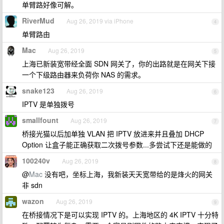
单臂路好像可解。
RiverMud
Aug 26, 2019 via iPhone
4
单臂路由
Mac
Aug 26, 2019
5
上海已新装宽带经全面 SDN 网关了，你的出路就是在网关下接
一个下级路由器来负荷你 NAS 的需求。
snake123
Aug 26, 2019
6
IPTV 是单独拨号
smallfount
Aug 26, 2019
7
桥接光猫以后加单独 VLAN 把 IPTV 放进来并且叠加 DHCP
Option 让盒子能正确获取二次拨号参数...多尝试下还是能做的
100240v
Aug 26, 2019
8
@
Mac
没有吧，坐标上海，我新装天天宽带给的是烽火的网关
非 sdn
wazon
Aug 26, 2019
9
在桥接情况下是可以实现 IPTV 的。上海地区的 4K IPTV 十分特