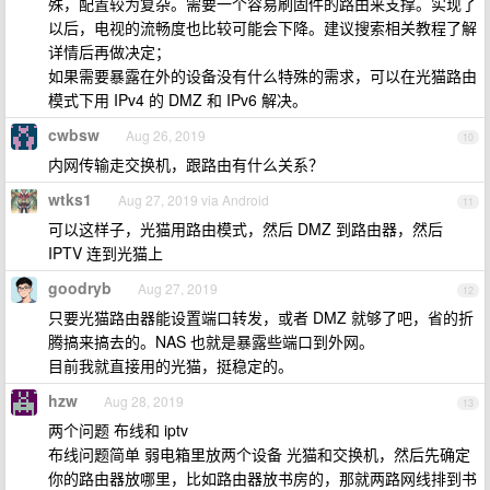
殊，配置较为复杂。需要一个容易刷固件的路由来支撑。实现了
以后，电视的流畅度也比较可能会下降。建议搜索相关教程了解
详情后再做决定；
如果需要暴露在外的设备没有什么特殊的需求，可以在光猫路由
模式下用 IPv4 的 DMZ 和 IPv6 解决。
cwbsw
Aug 26, 2019
10
内网传输走交换机，跟路由有什么关系？
wtks1
Aug 27, 2019 via Android
11
可以这样子，光猫用路由模式，然后 DMZ 到路由器，然后
IPTV 连到光猫上
goodryb
Aug 27, 2019
12
只要光猫路由器能设置端口转发，或者 DMZ 就够了吧，省的折
腾搞来搞去的。NAS 也就是暴露些端口到外网。
目前我就直接用的光猫，挺稳定的。
hzw
Aug 28, 2019
13
两个问题 布线和 iptv
布线问题简单 弱电箱里放两个设备 光猫和交换机，然后先确定
你的路由器放哪里，比如路由器放书房的，那就两路网线排到书