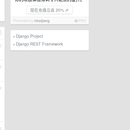
现在充值立返 20% 🎉
Promoted by
nicoljiang
PRO
Django Project
›
Django REST Framework
›
1
2
3
4