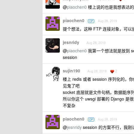
@
piaochen0
楼上说的也是我想表达的
piaochen0
Aug 28, 2019
OP
提个想法，这种 FTP 连接对象，可以放
jesnridy
Aug 28, 2019
@
piaochen0
我第一个想法就是放到 ses
session
sujin190
2
Aug 28, 2019
楼上 redis 或者 session 序列化
见鬼了吧
socket 底层就是文件句柄，数据
所以你这个 uwsgi 部署的 Django 
不复杂
piaochen0
Aug 28, 2019
OP
@
jesnridy
session 的方案不行，我