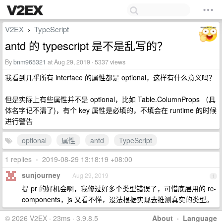
V2EX
TypeScript
›
antd 的 typescript 是不是乱写的？
By
bnm965321
at Aug 29, 2019 · 5337 views
我看到几乎所有 interface 的属性都是 optional，这样有什么意义吗？
但是实际上有些属性并不是 optional，比如 Table.ColumnProps （具
体名字记不清了)，有个 key 属性是必填的，不填会在 runtime 的时候
进行警告
optional
属性
antd
TypeScript
1 replies
•
2019-08-29 13:18:19 +08:00
sunjourney
Aug 29, 2019
1
提 pr 的好机会啊，我修过好多个类型错误了，可惜底层用的 rc-
components，js 又看不懂，没法根据实现去推测真实的类型。
© 2026 V2EX · 23ms · 3.9.8.5
About
·
Language