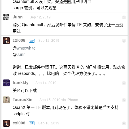
Quantumult X 没上架，渠道是圈用户申请 tf
surge 较贵，可以先观望
Junn
Sep 12, 2019
2
购买 Quantumult，然后发邮件申请 TF 来的，安装了还一直没
用过。
cxl008
Sep 12, 2019
OP
3
@
whitewhite
@
Junn
谢谢，已发邮件申请 TF。这两天看 X 的 MiTM 很实用，动态修
改 responds。。。比电脑上架个代理方便多了。。。
frankkly
Sep 14, 2019
4
美区可以下载
TaurusXin
Sep 15, 2019 via iPhone
5
QuanX 第一 TF 版本用到现在了，体验不错尤其是后面支持
scripts 时
cxl008
Sep 16, 2019
OP
6