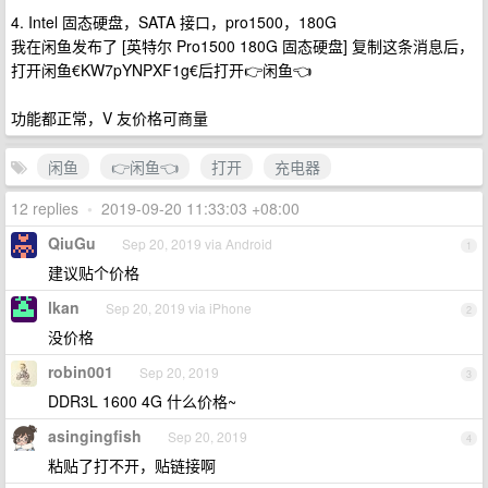
4. Intel 固态硬盘，SATA 接口，pro1500，180G
我在闲鱼发布了 [英特尔 Pro1500 180G 固态硬盘] 复制这条消息后，
打开闲鱼€KW7pYNPXF1g€后打开👉闲鱼👈
功能都正常，V 友价格可商量
闲鱼
👉闲鱼👈
打开
充电器
12 replies
•
2019-09-20 11:33:03 +08:00
QiuGu
Sep 20, 2019 via Android
1
建议贴个价格
lkan
Sep 20, 2019 via iPhone
2
没价格
robin001
Sep 20, 2019
3
DDR3L 1600 4G 什么价格~
asingingfish
Sep 20, 2019
4
粘贴了打不开，贴链接啊