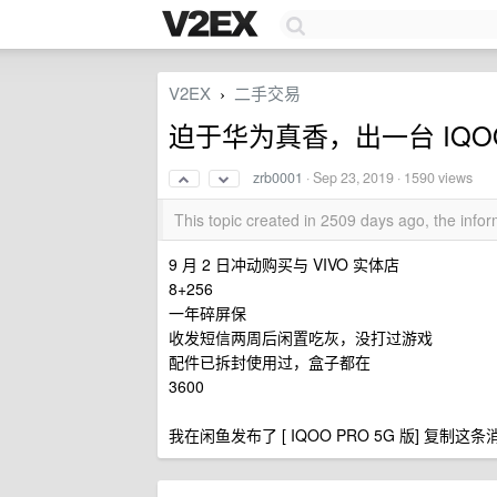
V2EX
二手交易
›
迫于华为真香，出一台 IQOO 
zrb0001
·
Sep 23, 2019
· 1590 views
This topic created in 2509 days ago, the inf
9 月 2 日冲动购买与 VIVO 实体店
8+256
一年碎屏保
收发短信两周后闲置吃灰，没打过游戏
配件已拆封使用过，盒子都在
3600
我在闲鱼发布了 [ IQOO PRO 5G 版] 复制这