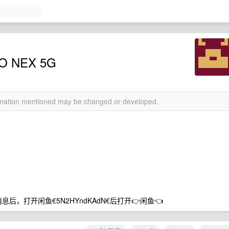
NEX 5G
ormation mentioned may be changed or developed.
条消息后，打开闲鱼€5N2HYndKAdN€后打开👉闲鱼👈