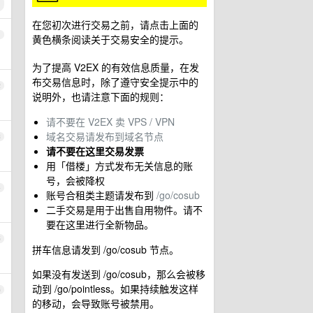
在您初次进行交易之前，请点击上面的
1
黄色横条阅读关于交易安全的提示。
为了提高 V2EX 的有效信息质量，在发
布交易信息时，除了遵守安全提示中的
2
说明外，也请注意下面的规则：
请不要在 V2EX 卖 VPS / VPN
域名交易请发布到域名节点
3
请不要在这里交易发票
用「借楼」方式发布无关信息的账
号，会被降权
4
账号合租类主题请发布到
/go/cosub
二手交易是用于出售自用物件。请不
要在这里进行全新物品。
5
拼车信息请发到 /go/cosub 节点。
如果没有发送到 /go/cosub，那么会被移
动到 /go/pointless。如果持续触发这样
6
的移动，会导致账号被禁用。