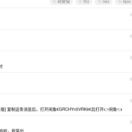
碎屏保
5G
nex
iqoo
对
 5G 版] 复制这条消息后，打开闲鱼€GRCHYn5VRK6€后打开👉闲鱼👈
 哈哈哈，祝早出