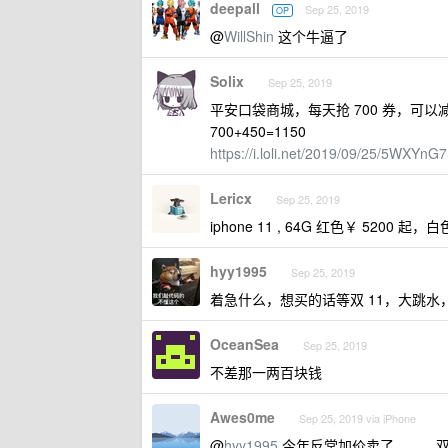
deepall
Sep 25, 2019
OP
@
WillShin
这个牛逼了
Solix
Sep 25, 2019
平安口袋商城，每天抢 700 券，可以减 
700+450=1150
https://i.loli.net/2019/09/25/5WXYnG
Lericx
Sep 25, 2019
iphone 11 , 64G 红色￥ 5200 起，
hyy1995
Sep 25, 2019
着急什么，想买的话等双 11，大跳水，
OceanSea
Sep 25, 2019
不差那一两百块钱
Awes0me
Sep 25, 2019 via iPhone
@
hyy1995
今年反常加价卖了，，，