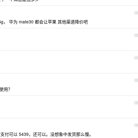
1
 5g， 华为 mate30 都会让苹果 其他渠道降价吧
2
2
2
起使用？
2
2
中行支付可以 5439，还可以。没想象中发货那么慢。