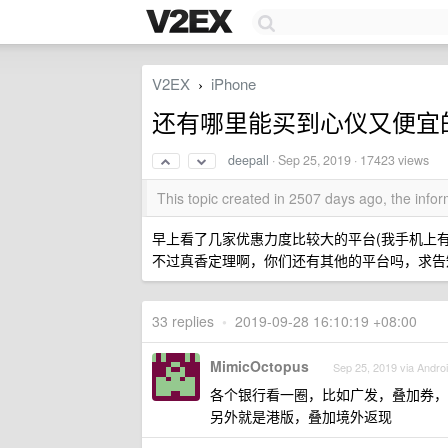
V2EX
iPhone
›
还有哪里能买到心仪又便宜的 i
deepall
·
Sep 25, 2019
· 17423 views
This topic created in 2507 days ago, the inf
早上看了几家优惠力度比较大的平台(我手机上有的平
不过真香定理啊，你们还有其他的平台吗，求告知
33 replies
•
2019-09-28 16:10:19 +08:00
MimicOctopus
Sep 25, 2019 via Andro
各个银行看一圈，比如广发，叠加券，
另外就是港版，叠加境外返现