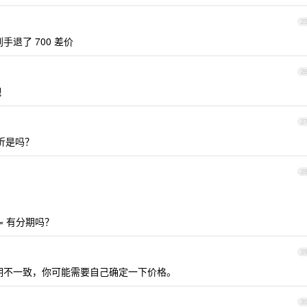
2
天到手退了 700 差价
2
吧
2
 折是吗？
2
= 有分期吗？
2
期不一致，你可能需要自己确定一下价格。
1
3