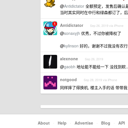
@
Antidictator
全额预定，发售后确认
当时其实同时在中行和绿森都订了，后来
Antidictator
Sep 26, 2019 via iPhone
@
sonaxyjh
优秀，不过你被降权了
@
kylinson
好的，谢谢不过我没有农行
alexnone
Sep 26, 2019
@
gaobh
地址能不能给一下 没找到欸..
notgood
Sep 28, 2019 via iPhone
同样摔了得换机, 楼主入手的话 带带我
About
·
Help
·
Advertise
·
Blog
·
API