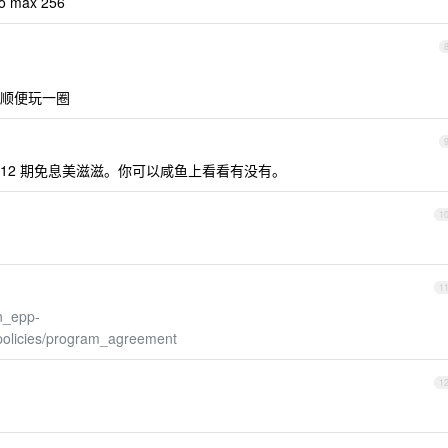
 max 256
顺便玩一圈
加上 12 期免息美滋滋。你可以咸鱼上看看有没有。
1
1
n_epp-
policies/program_agreement
1