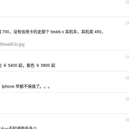
1
1
700，没有信用卡的走那个 beats x 耳机车，耳机卖 450，
7SHxe6FJv.jpg
1
白色 ￥ 5400 起，紫色 ￥ 5800 起
1
Iphone 早都不保值了。。。
1
1
双十一不知道能低多少