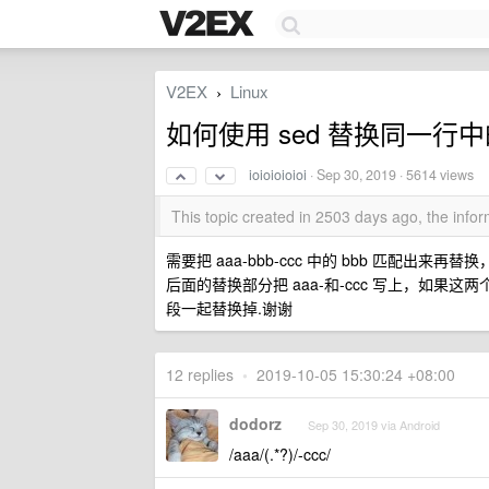
V2EX
Linux
›
如何使用 sed 替换同一行中的
ioioioioioi
·
Sep 30, 2019
· 5614 views
This topic created in 2503 days ago, the inf
需要把 aaa-bbb-ccc 中的 bbb 匹配出来再替换，
后面的替换部分把 aaa-和-ccc 写上，如
段一起替换掉.谢谢
12 replies
•
2019-10-05 15:30:24 +08:00
dodorz
Sep 30, 2019 via Android
/aaa/(.*?)/-ccc/