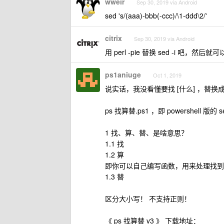
wweir
Sep 30, 2019 via Android
sed 's/(aaa)-bbb(-ccc)/\1-ddd\2/'
citrix
Sep 30, 2019 via Android
用 perl -pie 替换 sed -i 吧，然
ps1aniuge
Oct 1, 2019
说实话，我没看懂要找 [什么] ，替换成 
ps 找算替.ps1 ，即 powershell
1 找、算、替、是啥意思？
1.1 找
1.2 算
即你可以自己编写函数，用来处理找到的
1.3 替
区分大小写！ 不支持正则！
《 ps 找算替 v3 》 下载地址：