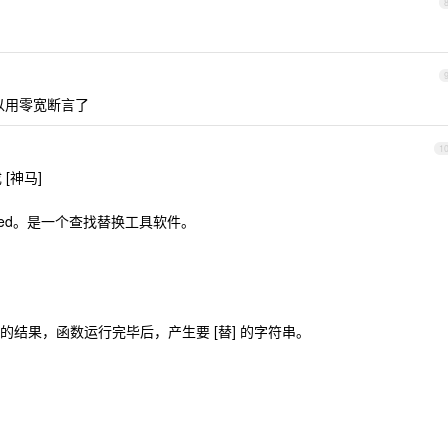
后就可以用零宽断言了
1
[神马]
 版的 sed。是一个查找替换工具软件。
结果，函数运行完毕后，产生要 [替] 的字符串。