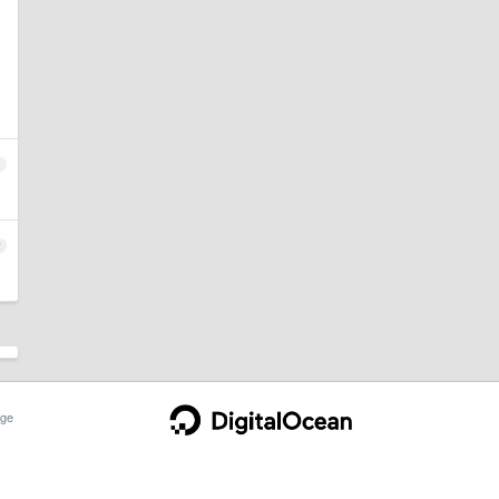
1
2
ge