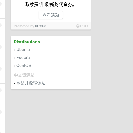
取续费/升级/新购代金券。
2
查看活动
Promoted by
id7368
PRO
3
Distributions
4
Ubuntu
›
Fedora
›
CentOS
›
5
中文资源站
网易开源镜像站
›
6
7