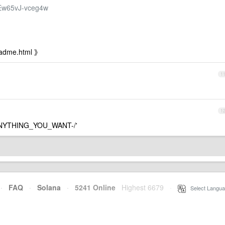
lEw65vJ-vceg4w
me.html 》
1
1
-/-ANYTHING_YOU_WANT-/'
·
FAQ
·
Solana
·
5241 Online
Highest 6679
·
Select Langua