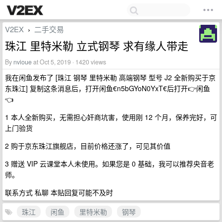
V2EX
二手交易
›
珠江 里特米勒 立式钢琴 求有缘人带走
By
nvioue
at Oct 5, 2019 · 1420 views
我在闲鱼发布了 [珠江 钢琴 里特米勒 高端钢琴 型号 J2 全新购买于京
东珠江] 复制这条消息后，打开闲鱼€n5bGYoN0YxT€后打开👉闲鱼
👈
1 本人全新购买，无需担心奸商坑害，使用刚 12 个月，保养完好，可
上门验货
2 购于京东珠江旗舰店，目前价格还涨了，可见其价值
3 赠送 VIP 云课堂本人未使用。如果您是 0 基础，我可以推荐央音老
师。
联系方式 私聊 本贴回复可能不及时
珠江
闲鱼
里特米勒
钢琴