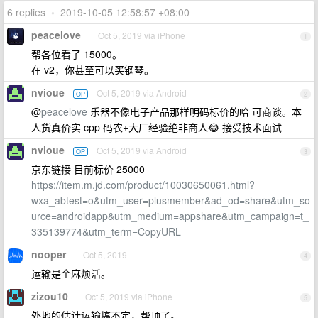
6 replies
•
2019-10-05 12:58:57 +08:00
peacelove
Oct 5, 2019 via iPhone
1
帮各位看了 15000。
在 v2，你甚至可以买钢琴。
nvioue
Oct 5, 2019 via Android
OP
2
@
peacelove
乐器不像电子产品那样明码标价的哈 可商谈。本
人货真价实 cpp 码农+大厂经验绝非商人😂 接受技术面试
nvioue
Oct 5, 2019 via Android
OP
3
京东链接 目前标价 25000
https://item.m.jd.com/product/10030650061.html?
wxa_abtest=o&utm_user=plusmember&ad_od=share&utm_so
urce=androidapp&utm_medium=appshare&utm_campaign=t_
335139774&utm_term=CopyURL
nooper
Oct 5, 2019
4
运输是个麻烦活。
zizou10
Oct 5, 2019 via iPhone
5
外地的估计运输搞不定，帮顶了。