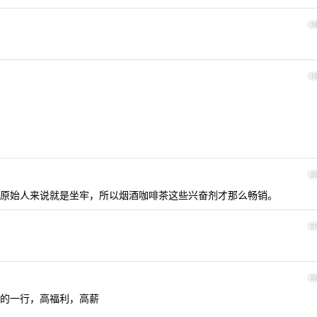
1
1
2
原始人来说就是坐牢，所以烟酒咖啡茶这些兴奋剂才那么畅销。
2
2
的一行，高福利，高薪