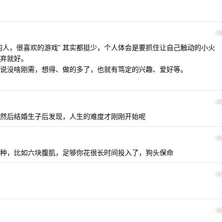
2
的人，很喜欢的游戏” 其实都挺少，个人体会是要抓住让自己触动的小火
弃就好。
说没啥刚需，想得、做的多了，也就有笃定的兴趣、爱好等。
2
然后结婚生子后发现，人生的难度才刚刚开始呢
3
种，比如六块腹肌，足够你花很长时间投入了，狗头保命
3
3