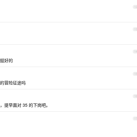
1
1
1
挺好的
1
的冒险征途吗
1
提早面对 35 的下岗吧。
1