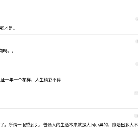
钱才是。
下岗吗。。
保证一年一个花样，人生精彩不停
1
1
了。所谓一眼望到头，普通人的生活本来就是大同小异的，能活出多大不