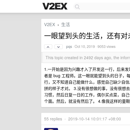
V2EX
生活
›
一眼望到头的生活，还有对
pqs
·
Oct 10, 2019
· 9053 views
This topic created in 2492 days ago, the inf
1.一开始是因为兴趣才入了开发这一行，后来发现
者是 bug 工程师。这一眼就能望到头的日子
行，又不知道自己能做什么，感觉自己缺少自信
拼的样子才对。 3.没有很想做的事，没有很
习惯，然后日复一日的工作，偶尔买点菜，自己
个面。然后，就没有然后了。 4.像我这样的童
55 replies
•
2019-10-14 10:01:17 +08:00