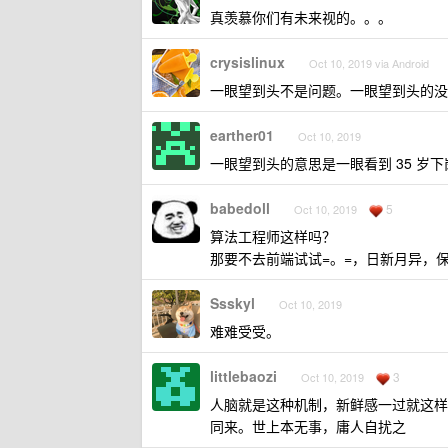
真羡慕你们有未来视的。。。
crysislinux
Oct 10, 2019 via Android
一眼望到头不是问题。一眼望到头的没
earther01
Oct 10, 2019
一眼望到头的意思是一眼看到 35 岁
babedoll
5
Oct 10, 2019
算法工程师这样吗？
那要不去前端试试=。=，日新月异，
Ssskyl
Oct 10, 2019
难难受受。
littlebaozi
3
Oct 10, 2019
人脑就是这种机制，新鲜感一过就这样
同来。世上本无事，庸人自扰之