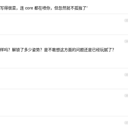
uest 写得很菜，连 core 都在喷你，但忽然就不孤独了”
3
3
样吗？解锁了多少姿势？是不敢想这方面的问题还是已经玩腻了？
3
3
3