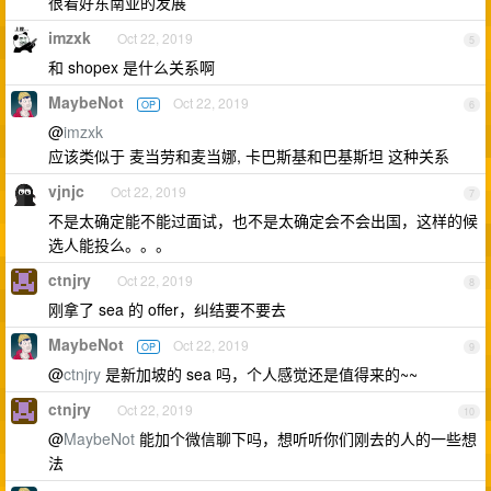
很看好东南亚的发展
imzxk
Oct 22, 2019
5
和 shopex 是什么关系啊
MaybeNot
Oct 22, 2019
OP
6
@
imzxk
应该类似于 麦当劳和麦当娜, 卡巴斯基和巴基斯坦 这种关系
vjnjc
Oct 22, 2019
7
不是太确定能不能过面试，也不是太确定会不会出国，这样的候
选人能投么。。。
ctnjry
Oct 22, 2019
8
刚拿了 sea 的 offer，纠结要不要去
MaybeNot
Oct 22, 2019
OP
9
@
ctnjry
是新加坡的 sea 吗，个人感觉还是值得来的~~
ctnjry
Oct 22, 2019
10
@
MaybeNot
能加个微信聊下吗，想听听你们刚去的人的一些想
法