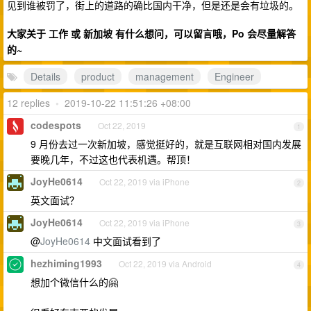
见到谁被罚了，街上的道路的确比国内干净，但是还是会有垃圾的。
大家关于
或
有什么想问，可以留言哦，Po 会尽量解答
工作
新加坡
的~
Details
product
management
Engineer
12 replies
•
2019-10-22 11:51:26 +08:00
codespots
Oct 22, 2019
1
9 月份去过一次新加坡，感觉挺好的，就是互联网相对国内发展
要晚几年，不过这也代表机遇。帮顶！
JoyHe0614
Oct 22, 2019 via iPhone
2
英文面试？
JoyHe0614
Oct 22, 2019 via iPhone
3
@
JoyHe0614
中文面试看到了
hezhiming1993
Oct 22, 2019 via Android
4
想加个微信什么的🤗