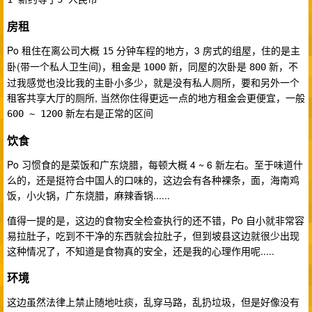
房租
Po 租住在离公司大概
分钟车程的地方，3 房式的组屋，住的是主
15
卧(带一个私人卫生间)，租金是
新，同屋的次卧是
新，不
1000
800
过我感觉也没比我的主卧小多少，就是没有私人厕所，要和另外一个
租客共享大厅的厕所, 当然你住得更远一点的地方租金会更便宜，一般
新左右是正常的区间
600 ~ 1200
饮食
Po 习惯食的是菜饭和广东烧腊，每顿大概 4 ~ 6 新左右。至于味道什
么的，还是挺符合中国人的口味的，这边会有各种裸条，面，海南鸡
饭，小火锅，广东烧腊，麻辣香锅......
值得一提的是，这边的食物安全检查执行的还不错，Po 自小就非常容
易拉肚子，吃到不干净的东西就会拉肚子，但到坡县这边就很少出现
这种情况了，不知道是食物真的安全，还是我的心理作用呢.....
环境
这边虽然法律上禁止随地吐痰，乱穿马路，乱扔垃圾，但是好像没有