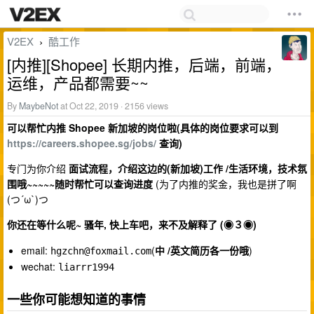
V2EX
酷工作
›
[内推][Shopee] 长期内推，后端，前端，
运维，产品都需要~~
By
MaybeNot
at Oct 22, 2019 · 2156 views
可以帮忙内推 Shopee 新加坡的岗位啦(具体的岗位要求可以到
https://careers.shopee.sg/jobs/
查询)
专门为你介绍
面试流程，介绍这边的(新加坡)工作 /生活环境，技术氛
围哦~~~~~随时帮忙可以查询进度
(为了内推的奖金，我也是拼了啊
(つ´ω`)つ
你还在等什么呢~ 骚年, 快上车吧，来不及解释了 (◉３◉)
email:
(
中 /英文简历各一份哦
)
hgzchn@foxmail.com
wechat:
liarrr1994
一些你可能想知道的事情