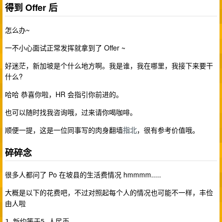
得到 Offer 后
怎么办~
一不小心面试正常发挥就拿到了 Offer ~
好迷茫，新加坡是个什么地方啊。我是谁，我在哪里，我接下来要干
什么?
哈哈 恭喜你啦，HR 会指引你前进的。
也可以随时找我咨询哦，过来请你喝咖啡。
顺便一提，这是一位同事写的肉身翻墙
指北
，很有参考价值哦。
碎碎念
很多人都问了 Po 在坡县的生活费情况 hmmmm.....
大概是以下的花费吧，不过对照起每个人的情况也可能不一样，丰俭
由人啦
约等于
1 新
5 人民币