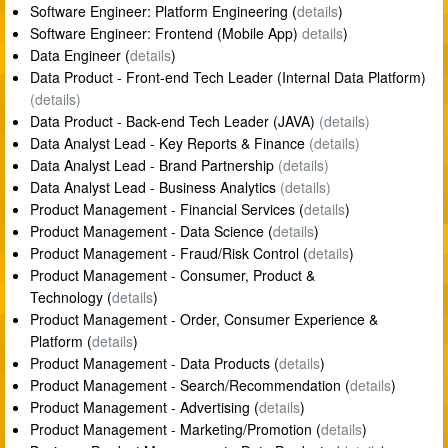
Software Engineer: Platform Engineering (
details
)
Software Engineer: Frontend (Mobile App)
details
)
Data Engineer (
details
)
Data Product - Front-end Tech Leader (Internal Data Platform)
(details)
Data Product - Back-end Tech Leader (JAVA)
(details)
Data Analyst Lead - Key Reports & Finance
(details)
Data Analyst Lead - Brand Partnership
(details)
Data Analyst Lead - Business Analytics
(details)
Product Management - Financial Services (
details
)
Product Management - Data Science (
details
)
Product Management - Fraud/Risk Control (
details
)
Product Management - Consumer, Product &
Technology (
details
)
Product Management - Order, Consumer Experience &
Platform (
details
)
Product Management - Data Products (
details
)
Product Management - Search/Recommendation (
details
)
Product Management - Advertising (
details
)
Product Management - Marketing/Promotion (
details
)