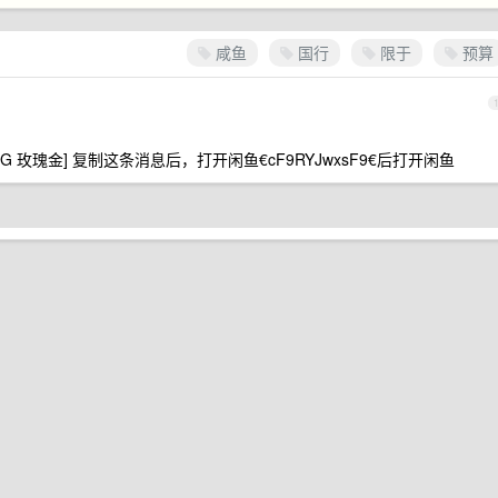
咸鱼
国行
限于
预算
128G 玫瑰金] 复制这条消息后，打开闲鱼€cF9RYJwxsF9€后打开闲鱼