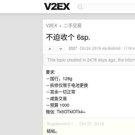
V2EX
二手交易
›
不迫收个 6sp.
2027
·
Oct 24, 2019
via Android · 1118 
This topic created in 2478 days ago, the inf
要求:
－国行，128g
－拆修仅限于电池更换
－其余一切正常
－咸鱼交易
－预算 1000
微信: Tk5OTklOTk4=
Supplement 1 ·
Oct 27, 2019
结帖。