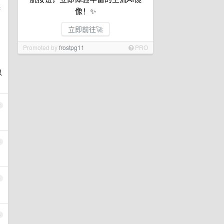
换
像！✨
立即前往🚀
Promoted by
frostpg11
PRO
以
2
3
4
5