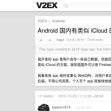
V2EX
Android
›
Android 国内有类似 iClo
bagel
·
Oct 26, 2019
· 17909 views
This topic created in 2479 days ago, the inf
我开发的 app 里用户会存一些自己数据，但是
类似 iCloud 的方案。我知道国外可以用 Fireba
我看有些 app 用的坚果云 WebDAV，对用
后端，不用公司资质，个人写个 app 就愉快地
13 replies
•
2019-10-29 11:12:09 +08:00
eason1874
Oct 26, 2019