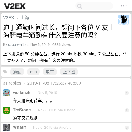
V2EX
上海
›
迫于通勤时间过长，想问下各位 V 友上
海骑电车通勤有什么要注意的吗？
By
superwhite
at Nov 5, 2019 · 6336 views
上下班通勤 50 分钟左右，步行 20min,地铁 30min。7 公里左右，马
上要冬天了，想问下都有什么要注意的。
通勤
min
电车
上下班
31 replies
•
2019-11-08 17:26:37 +08:00
welkinzh
Nov 5, 2019
1
冬天建议别骑车。。。
TreStone
Nov 5, 2019 via iPhone
2
遵守交通规则
WhatIf
Nov 5, 2019 via Android
3