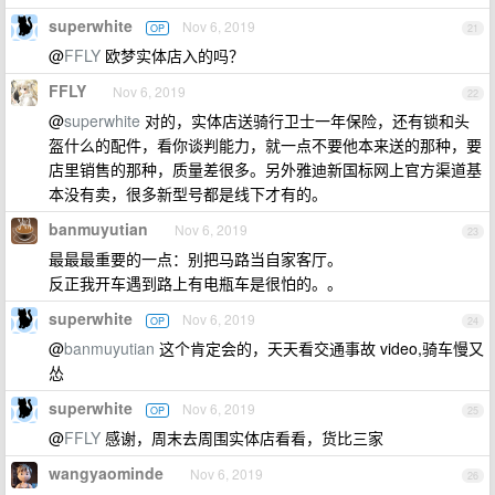
superwhite
Nov 6, 2019
OP
21
@
FFLY
欧梦实体店入的吗？
FFLY
Nov 6, 2019
22
@
superwhite
对的，实体店送骑行卫士一年保险，还有锁和头
盔什么的配件，看你谈判能力，就一点不要他本来送的那种，要
店里销售的那种，质量差很多。另外雅迪新国标网上官方渠道基
本没有卖，很多新型号都是线下才有的。
banmuyutian
Nov 6, 2019
23
最最最重要的一点：别把马路当自家客厅。
反正我开车遇到路上有电瓶车是很怕的。。
superwhite
Nov 6, 2019
OP
24
@
banmuyutian
这个肯定会的，天天看交通事故 video,骑车慢又
怂
superwhite
Nov 6, 2019
OP
25
@
FFLY
感谢，周末去周围实体店看看，货比三家
wangyaominde
Nov 6, 2019
26