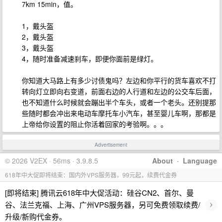
7km 15min，值。
1，戴头盔
2，戴头盔
3，戴头盔
4，随时准备减速刹车，即便你面前是绿灯。
你知道大马路上有多少讨债鬼吗？左边和你平行的货车喜欢不打
转向灯立即向右变道，前面右边的人行道和左边的公交车后面，
也不知道什么时候就会蹦出半个车头，或者一个老头。还别提那
些随时都会冲出来电动车摩托车小汽车，甚至婴儿车啊，那都是
上帝给你设置的阻止你活着回家的考验啊。。。
Advertisement
© 2026 V2EX · 56ms · 3.9.8.5
About
·
Language
618年中大促即将结束：国内外VPS服务器，99元起，续费代金券
[即将结束] 腾讯云618年中大促活动：硅谷CN2、首尔、曼
›
谷、法兰克福、上海、广州VPS服务器，另可免费领取续费/
升级/新购代金券。