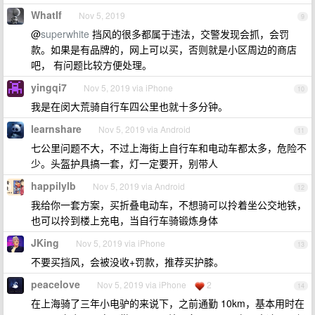
WhatIf
Nov 5, 2019
9
@
superwhite
挡风的很多都属于违法，交警发现会抓，会罚
款。如果是有品牌的，网上可以买，否则就是小区周边的商店
吧， 有问题比较方便处理。
yingqi7
Nov 5, 2019 via iPhone
10
我是在闵大荒骑自行车四公里也就十多分钟。
learnshare
Nov 5, 2019 via Android
11
七公里问题不大，不过上海街上自行车和电动车都太多，危险不
少。头盔护具搞一套，灯一定要开，别带人
happilylb
Nov 5, 2019 via Android
12
我给你一套方案，买折叠电动车，不想骑可以拎着坐公交地铁，
也可以拎到楼上充电，当自行车骑锻炼身体
JKing
Nov 5, 2019 via iPhone
13
不要买挡风，会被没收+罚款，推荐买护膝。
peacelove
Nov 5, 2019 via iPhone
2
14
在上海骑了三年小电驴的来说下，之前通勤 10km，基本用时在