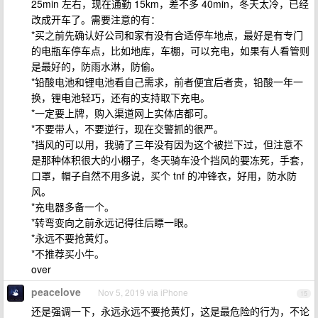
25min 左右，现在通勤 15km，差不多 40min，冬天太冷，已经
改成开车了。需要注意的有：
*买之前先确认好公司和家有没有合适停车地点，最好是有专门
的电瓶车停车点，比如地库，车棚，可以充电，如果有人看管则
是最好的，防雨水淋，防偷。
*铅酸电池和锂电池看自己需求，前者便宜后者贵，铅酸一年一
换，锂电池轻巧，还有的支持取下充电。
*一定要上牌，购入渠道网上实体店都可。
*不要带人，不要逆行，现在交警抓的很严。
*挡风的可以用，我骑了三年没有因为这个被拦下过，但注意不
是那种体积很大的小棚子，冬天骑车没个挡风的要冻死，手套，
口罩，帽子自然不用多说，买个 tnf 的冲锋衣，好用，防水防
风。
*充电器多备一个。
*转弯变向之前永远记得往后瞟一眼。
*永远不要抢黄灯。
*不推荐买小牛。
over
peacelove
Nov 5, 2019 via iPhone
15
还是强调一下，永远永远不要抢黄灯，这是最危险的行为，不论