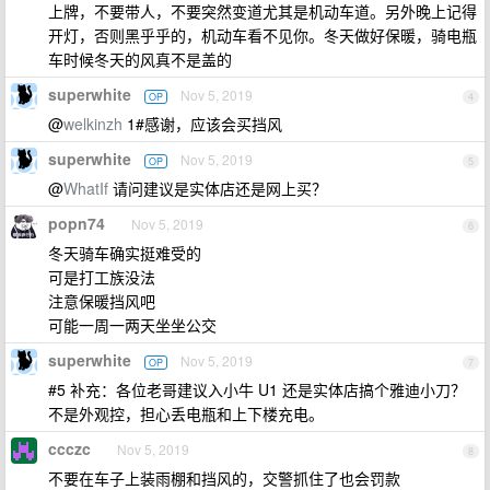
上牌，不要带人，不要突然变道尤其是机动车道。另外晚上记得
开灯，否则黑乎乎的，机动车看不见你。冬天做好保暖，骑电瓶
车时候冬天的风真不是盖的
superwhite
Nov 5, 2019
OP
4
@
welkinzh
1#感谢，应该会买挡风
superwhite
Nov 5, 2019
OP
5
@
WhatIf
请问建议是实体店还是网上买？
popn74
Nov 5, 2019
6
冬天骑车确实挺难受的
可是打工族没法
注意保暖挡风吧
可能一周一两天坐坐公交
superwhite
Nov 5, 2019
OP
7
#5 补充：各位老哥建议入小牛 U1 还是实体店搞个雅迪小刀？
不是外观控，担心丢电瓶和上下楼充电。
ccczc
Nov 5, 2019
8
不要在车子上装雨棚和挡风的，交警抓住了也会罚款