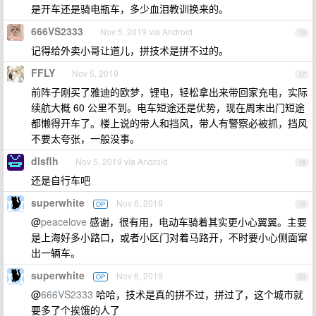
是开车还是骑电瓶车，多少血泪教训换来的。
666VS2333
Nov 5, 2019 via Android
16
记得给外卖小哥让道儿，拼技术是拼不过的。
FFLY
Nov 5, 2019
17
前阵子刚买了雅迪的欧梦，锂电，轻松拿出来带回家充电，实际
续航大概 60 公里不到。电车短途还是优势，现在周末出门短途
都懒得开车了。楼上说的带人和挡风，带人有警察必被抓，挡风
不要太夸张，一般没事。
dlsflh
Nov 5, 2019 via Android
18
还是自行车吧
superwhite
Nov 6, 2019
OP
19
@
peacelove
感谢，很有用，电动车骑着其实更小心翼翼。主要
是上海好多小路口，或者小区门对着马路开，不时要小心侧面窜
出一辆车。
superwhite
Nov 6, 2019
OP
20
@
666VS2333
哈哈，技术是真的拼不过，拼过了，这个城市就
要多了个挨饿的人了