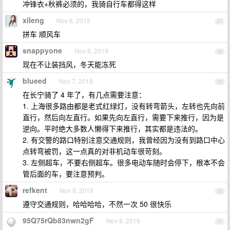
冲锋衣+秋裤必须的，我骑自行车都得这样
xileng
Nov 6, 2019
27
拼车 顺风车
snappyone
Nov 6, 2019
28
现在不让装挡风，冬天能冻死
blueed
Nov 7, 2019
29
在长宁骑了 4 年了，有几点需要注意：
1. 上海很多路由都是老式红绿灯，没有转弯箭头，左转也先向前
直行，然后向左直行。如果先向左直行，需要下来推行，因为是
逆向。平时绝大多数人懒得下来推行，其实都是违法的。
2. 有交警的路口特别注意交通规则，我曾经因为没有到路口中心
点转弯被罚，这一点真的对非机动车很苛刻。
3. 左侧超车，不要右侧超车。很多电动车随时会停下，根本不会
管后面的车，要注意预判。
refkent
Nov 8, 2019
30
遵守交通规则，哈哈哈哈，不然一次 50 很快乐
95Q75rQb83nwn2gF
Nov 8, 2019
31