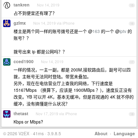
tankren
Nov 14, 2019
15
占不到便宜还有理了？
gzlmx
Nov 14, 2019 via iPhone
16
楼主是两个同一样的账号拨号还是一个 @
163
的一个 @
iptv
的
账号？？
拨号出来 ip 都是公网吗？？
cced1900
Nov 14, 2019
17
一样的情况，一主一副，都是 200M,接软路由后，副号可以四
拨，主帐号无法同时登陆。带宽未叠加。
另外，现在在电信营业厅上查我的网络，下行速度是
15167Mbps （换算下，应该是 1900MBps ？)，速度反正没有
改变。YB 可以开 4K，基本无缓冲。但是百视通的 4K 就不停的
缓冲，没有搞懂是什么状况？
thetast
Nov 17, 2019 via iPhone
18
Kbps or Mbps?
© 2026 V2EX · 41ms · 3.9.8.5
About
·
Language