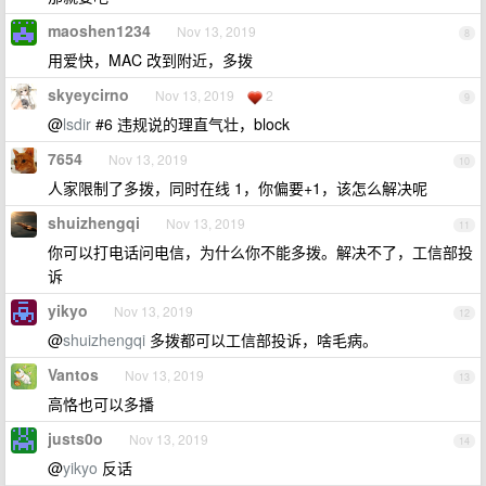
maoshen1234
Nov 13, 2019
8
用爱快，MAC 改到附近，多拨
skyeycirno
Nov 13, 2019
2
9
@
lsdir
#6 违规说的理直气壮，block
7654
Nov 13, 2019
10
人家限制了多拨，同时在线 1，你偏要+1，该怎么解决呢
shuizhengqi
Nov 13, 2019
11
你可以打电话问电信，为什么你不能多拨。解决不了，工信部投
诉
yikyo
Nov 13, 2019
12
@
shuizhengqi
多拨都可以工信部投诉，啥毛病。
Vantos
Nov 13, 2019
13
高恪也可以多播
justs0o
Nov 13, 2019
14
@
yikyo
反话