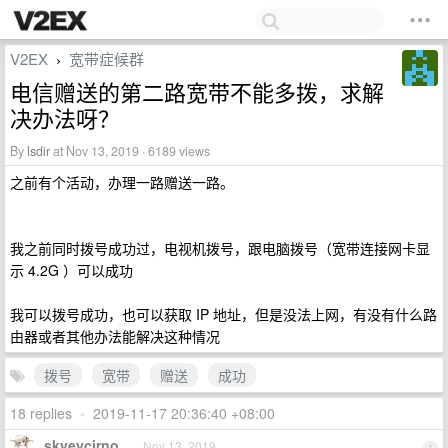
V2EX
宽带症候群
›
电信赠送的第二路宽带不能多拨，求解
决办法呀？
By
lsdir
at Nov 13, 2019 · 6189 views
之前有个活动，办理一路赠送一路。
我之前同时拨号成功过，电视机拨号，跟电脑拨号（宽带连接网卡显
示 4.2G ）可以成功
我可以拨号成功，也可以获取 IP 地址，但是没法上网，有没有什么路
由器或者其他办法能解决这种情况
拨号
宽带
赠送
成功
18 replies
•
2019-11-17 20:36:40 +08:00
skyeycirno
Nov 13, 2019
1