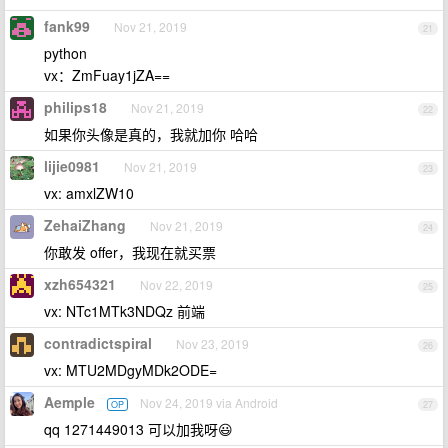
fank99
Nov 21, 2019
21
python
vx：ZmFuay1jZA==
philips18
Nov 21, 2019
22
如果你头像是真的，我就加你 哈哈
lijie0981
Nov 21, 2019
23
vx: amxlZW10
ZehaiZhang
Nov 21, 2019
24
你敢发 offer，我现在就买票
xzh654321
Nov 22, 2019
25
vx: NTc1MTk3NDQz 前端
contradictspiral
Nov 23, 2019
26
vx: MTU2MDgyMDk2ODE=
Aemple
Nov 24, 2019 via Android
OP
27
qq 1271449013 可以加我呀😃