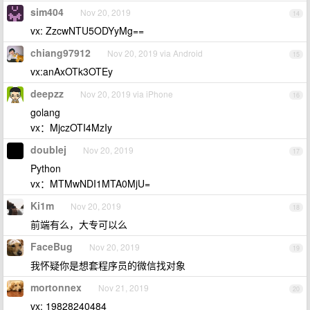
sim404
Nov 20, 2019
14
vx: ZzcwNTU5ODYyMg==
chiang97912
Nov 20, 2019 via Android
15
vx:anAxOTk3OTEy
deepzz
Nov 20, 2019 via iPhone
16
golang
vx：MjczOTI4MzIy
doublej
Nov 20, 2019
17
Python
vx：MTMwNDI1MTA0MjU=
Ki1m
Nov 20, 2019
18
前端有么，大专可以么
FaceBug
Nov 20, 2019
19
我怀疑你是想套程序员的微信找对象
mortonnex
Nov 21, 2019
20
vx: 19828240484