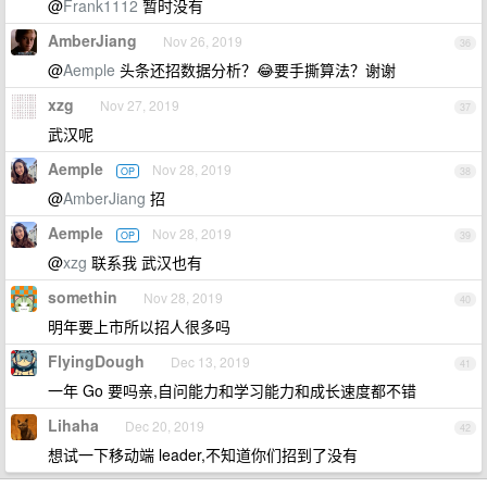
@
Frank1112
暂时没有
AmberJiang
Nov 26, 2019
36
@
Aemple
头条还招数据分析？😂要手撕算法？谢谢
xzg
Nov 27, 2019
37
武汉呢
Aemple
Nov 28, 2019
OP
38
@
AmberJiang
招
Aemple
Nov 28, 2019
OP
39
@
xzg
联系我 武汉也有
somethin
Nov 28, 2019
40
明年要上市所以招人很多吗
FlyingDough
Dec 13, 2019
41
一年 Go 要吗亲,自问能力和学习能力和成长速度都不错
Lihaha
Dec 20, 2019
42
想试一下移动端 leader,不知道你们招到了没有