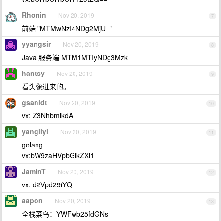
Rhonin
Nov 20, 2019
7
前端 "MTMwNzI4NDg2MjU="
yyangsir
Nov 20, 2019
8
Java 服务端 MTM1MTIyNDg3Mzk=
hantsy
Nov 20, 2019
9
看头像进来的。
gsanidt
Nov 20, 2019
10
vx: Z3NhbmlkdA==
yangliyl
Nov 20, 2019
11
golang
vx:bW9zaHVpbGlkZXl1
JaminT
Nov 20, 2019
12
vx: d2Vpd29iYQ==
aapon
Nov 20, 2019
13
全栈菜鸟：YWFwb25fdGNs