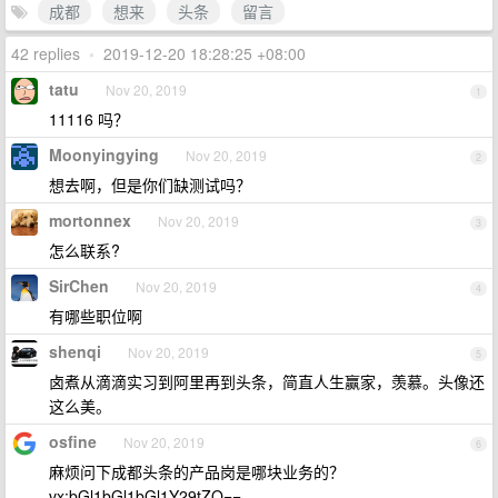
成都
想来
头条
留言
42 replies
•
2019-12-20 18:28:25 +08:00
tatu
Nov 20, 2019
1
11116 吗？
Moonyingying
Nov 20, 2019
2
想去啊，但是你们缺测试吗？
mortonnex
Nov 20, 2019
3
怎么联系?
SirChen
Nov 20, 2019
4
有哪些职位啊
shenqi
Nov 20, 2019
5
卤煮从滴滴实习到阿里再到头条，简直人生赢家，羡慕。头像还
这么美。
osfine
Nov 20, 2019
6
麻烦问下成都头条的产品岗是哪块业务的？
vx:bGl1bGl1bGl1Y29tZQ==