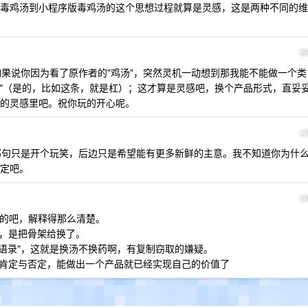
毒鸡汤到小程序版毒鸡汤的这个思想过程就算是灵感，这是两种不同的维
2
果说你因为看了原作者的"鸡汤"，突然灵机一动想到那我能不能做一个类
语录"（是的，比如这条，就是杠）；这才算是灵感吧，换个产品形式，直妥
的灵感里吧。祝你玩的开心呢。
2
句只是开个玩笑，后边只是希望能有更多新鲜的主意。我不知道你为什
定吧。
2
写的吧，解释得那么清楚。
来，是把骨架给换了。
杠精语录"，这就是换汤不换药啊，有复制窃取的嫌疑。
谓肯定与否定，能做出一个产品就已经实现自己的价值了