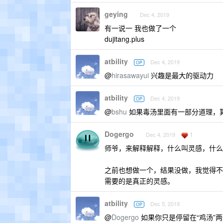
geying
Dec 4, 2019
有一说一 我也做了一个
dujitang.plus
atbility
Dec 4, 2019
OP
@
hirasawayui
兴趣是最大的驱动力
atbility
Dec 4, 2019
OP
@
bshu
如果毒汤里面有一部分道理，
Dogergo
1
Dec 4, 2019
师爷，来解释解释，什么叫灵感，什么
之前也想做一个，结果没做，我觉得不
需要的是真正的灵感。
atbility
Dec 5, 2019
OP
@
Dogergo
如果你只是停留在“鸡汤”