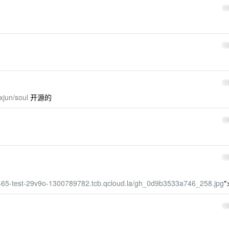
1
1
1
xjun/soul
开源的
1
1
7465-test-29v9o-1300789782.tcb.qcloud.la/gh_0d9b3533a746_258.jpg
"
1