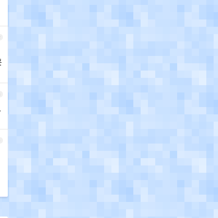
2
妥
3
么
4