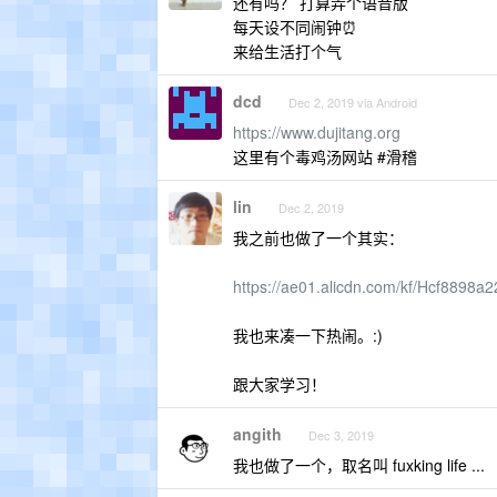
还有吗？ 打算弄个语音版
每天设不同闹钟⏰
来给生活打个气
dcd
Dec 2, 2019 via Android
https://www.dujitang.org
这里有个毒鸡汤网站 #滑稽
lin
Dec 2, 2019
我之前也做了一个其实：
https://ae01.alicdn.com/kf/Hcf8898
我也来凑一下热闹。:)
跟大家学习！
angith
Dec 3, 2019
我也做了一个，取名叫 fuxking life ...