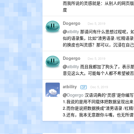
而我所说的灵感就是：从别人的网页版
度
Dogergo
Dec 5, 2019
@
atbility
那请问有什么思想过程呢，如
似的语录集，比如"渣男语录 /杠精
的换皮也叫灵感？那可以，沉浸在自己
Dogergo
Dec 5, 2019
@
atbility
而且我都加了狗头了，表示那
意见这么大。可能每个人都不希望被否
atbility
Dec 5, 2019
OP
@
Dogergo
汉语词典的“灵感”是你编
1.我说的是用不同载体把数据呈现出
2.而你是说把数据换成"渣男语录 /
3.还有，我本无意跟你斗嘴，也无所