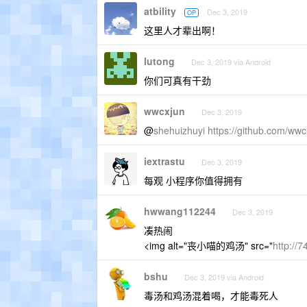
atbility
Dec 3, 2019
OP
这里人才辈出啊！
lutong
Dec 3, 2019 via Android
你们可真有干劲
wwcxjun
Dec 3, 2019
@
shehuizhuyi
https://github.com/wwc
iextrastu
Dec 3, 2019
每观 小程序你值得拥有
hwwang112244
Dec 3, 2019
凑热闹
<img alt="丧小喵的鸡汤" src="
http://
bshu
Dec 3, 2019 via Android
毒汤和鸡汤混着喝，才能毒死人