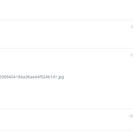
a22069404184a36ae44f524b1d1.jpg
1