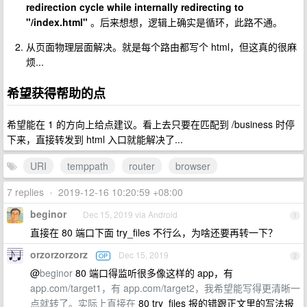
redirection cycle while internally redirecting to
"/index.html"
。后来想想，逻辑上确实是循环，此路不通。
从页面物理层面解决。就是每个路由都写个 html，但这真的很麻
烦...
希望获得帮助的点
希望能在 1 的方向上给点建议。看上去只要在匹配到 /business 时停
下来，直接转发到 html 入口就能解决了...
URI
temppath
router
browser
7 replies
•
2019-12-16 10:20:59 +08:00
beginor
Dec 15, 2019 via Android
1
直接在 80 端口下面 try_files 不行么，为啥还要再转一下？
orzorzorzorz
Dec 15, 2019
OP
2
@
beginor
80 端口得监听很多像这样的 app，有
app.com/target1，有
app.com/target2，我希望能写得更清晰一
点就转了。实际上直接在
80 try_files 报的错跟正文里的写法报