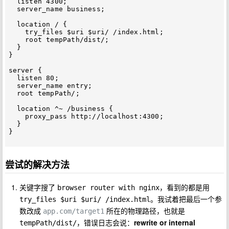
  listen 4300;

  server_name business;

  location / {

    try_files $uri $uri/ /index.html;

    root tempPath/dist/;

  }

}

server {

  listen 80;

  server_name entry;

  root tempPath/;

  location ^~ /business {

    proxy_pass http://localhost:4300;

  }

}

尝试的解决方法
关键字搜了
，看到的都是用
browser router with nginx
。我试着把最后一个参
try_files $uri $uri/ /index.html
数改成
所在的物理路径，也就是
app.com/target1
，错误日志会说：
rewrite or internal
tempPath/dist/