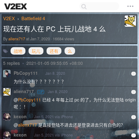
V2EX
Battlefield 4
›
现在还有人在 PC 上玩儿战地 4 么
By
alienx717
at Jan 7, 2020 · 16684 views
战地
玩儿
还有
么
5 replies
•
2021-01-05 09:55:05 +08:00
PbCopy111
Jan 8, 2020
1
为什么没有？？？？？？？
alienx717
Jan 8, 2020
OP
2
@
PbCopy111
已经 4 年每上过 pc 的了，为什么无法登陆 origin
呢 ：！
kexon
Jan 5, 2021 via iPhone
3
@
alienx717
是直接登陆不进去还是登录进去只有白色的？
kexon
Jan 5, 2021 via iPhone
4