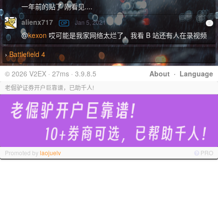
一年前的贴了 刚看见....
alienx717
Jan 5, 2021
OP
5
@
kexon
哎可能是我家网络太烂了，我看 B 站还有人在录视频
Battlefield 4
›
© 2026 V2EX · 27ms · 3.9.8.5
About
·
Language
老倔驴证券开户巨靠谱，已助千人!
Promoted by
laojuelv
PRO