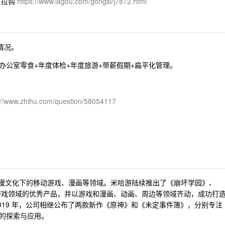
：拉钩
https://www.lagou.com/gongsi/j7872.html
班情况。
饭+办公室零食+年度体检+年度旅游+带薪假期+扁平化管理。
://www.zhihu.com/question/58054117
产动漫文化下的移动游戏、漫画等领域。米哈游陆续推出了《崩坏学园》、
移动游戏领域的优秀产品，并以游戏和漫画、动画、周边等领域齐动，成功打
2019 年，公司相继公布了两款新作《原神》和《未定事件簿》，分别专注
的探索与应用。