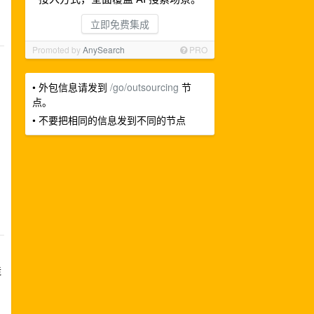
立即免费集成
Promoted by
AnySearch
PRO
• 外包信息请发到
/go/outsourcing
节
点。
• 不要把相同的信息发到不同的节点
造