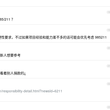
1
/211 ？
1
硬性要求，不过如果项目经验和能力差不多的话可能会优先考虑 985211
2
新人想要参考
2
看着别人捐款的¿
2
/responsibility-detail.html?newsId=6211
2