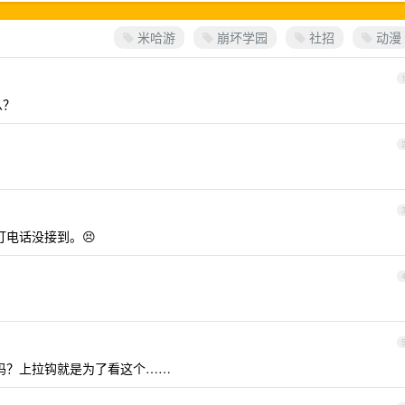
米哈游
崩坏学园
社招
动漫
么？
打电话没接到。😣
述吗？上拉钩就是为了看这个……