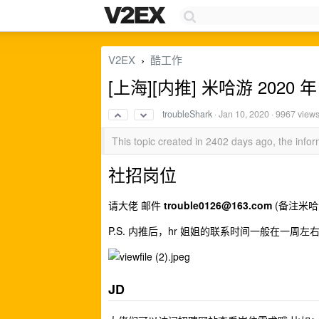
V2EX
酷工作
›
[上海][内推] 米哈游 2020 
troubleShark
·
Jan 10, 2020
· 9967 view
This topic created in 2402 days ago, the inf
社招岗位
请大佬 邮件
trouble0126@163.com
(备注米哈游
P.S. 内推后，hr 姐姐的联系时间一般在一
JD