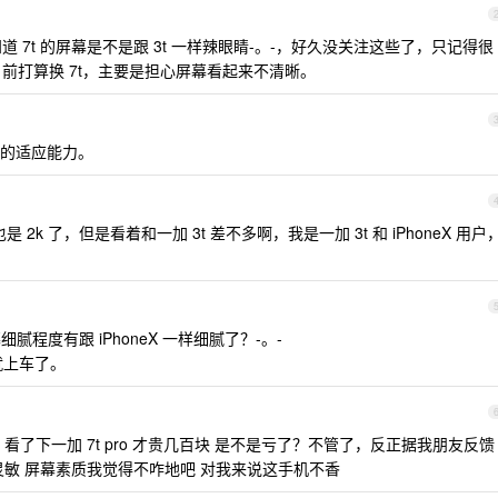
 ？想知道 7t 的屏幕是不是跟 3t 一样辣眼睛-。-，好久没关注这些了，只记得很
目前打算换 7t，主要是担心屏幕看起来不清晰。
的适应能力。
2k 了，但是看着和一加 3t 差不多啊，我是一加 3t 和 iPhoneX 用户
屏幕细腻程度有跟 iPhoneX 一样细腻了？-。-
就上车了。
ro 看了下一加 7t pro 才贵几百块 是不是亏了？不管了，反正据我朋友反馈
灵敏 屏幕素质我觉得不咋地吧 对我来说这手机不香