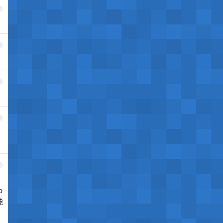
7
8
9
0
1
p
能