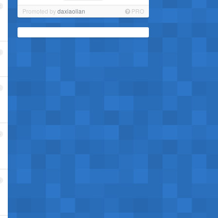
2
Promoted by
daxiaolian
PRO
3
4
，
5
6