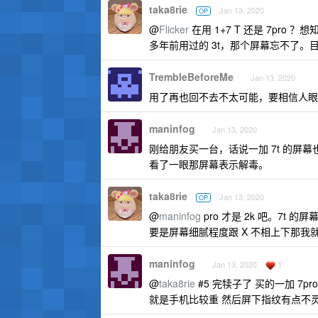
taka8rie
Jan 13, 2020
OP
@
Flicker
在用 1+7 T 还是 7pro
多年前用过的 3t，那个屏幕忘不了。
TrembleBeforeMe
Jan 13, 2020
用了再也回不去不太可能，要相信人眼
maninfog
Jan 13, 2020
刚给朋友买一台，话说一加 7t 的屏幕也是 
看了一眼那屏幕表示解毒。
taka8rie
Jan 13, 2020
OP
@
maninfog
pro 才是 2k 吧。7t 的
要是屏幕细腻程度跟 X 不相上下那我
maninfog
1
Jan 13, 2020
@
taka8rie
#5 完犊子了 买的一加 7p
就是手机比较重 然后屏下指纹有点不