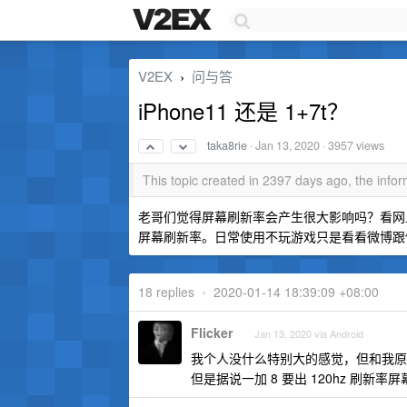
V2EX
问与答
›
iPhone11 还是 1+7t？
taka8rie
·
Jan 13, 2020
· 3957 views
This topic created in 2397 days ago, the inf
老哥们觉得屏幕刷新率会产生很大影响吗？看网上的
屏幕刷新率。日常使用不玩游戏只是看看微博跟使用微
18 replies
•
2020-01-14 18:39:09 +08:00
Flicker
Jan 13, 2020 via Android
我个人没什么特别大的感觉，但和我原
但是据说一加 8 要出 120hz 刷新