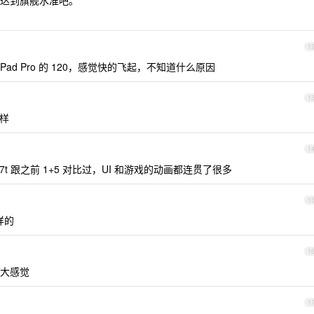
达到旗舰水准吧。
1
Pad Pro 的 120，感觉快的飞起，不知道什么原因
1
咋样
1
7t 跟之前 1+5 对比过，UI 和游戏的动画都连贯了很多
1
样的
1
大感觉
1