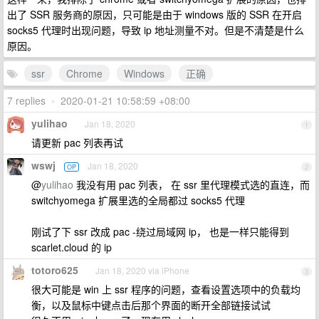
出了 SSR 服务商的原因，只可能是由于 windows 版的 SSR 在开启
socks5 代理时出现问题，导致 ip 地址测量不对。但是不清楚是什么
原因。
ssr
Chrome
Windows
正确
7 replies
•
2020-01-21 10:58:59 +08:00
yulihao
Jan 18, 2020
1
请更新 pac 列表再试
wswj
Jan 18, 2020
OP
2
@
yulihao
我没有用 pac 列表， 在 ssr 里代理模式选的直连，而
switchyomega 扩展里选的全局都过 socks5 代理
刚试了下 ssr 改成 pac -绕过局域网 ip， 也是一样只能得到
scarlet.cloud 的 ip
totoro625
Jan 18, 2020 via iPhone
3
很大可能是 win 上 ssr 程序的问题，查看设置选项中的负载均
衡，以及鼠标中键点击后那个界面的断开全部链接试试