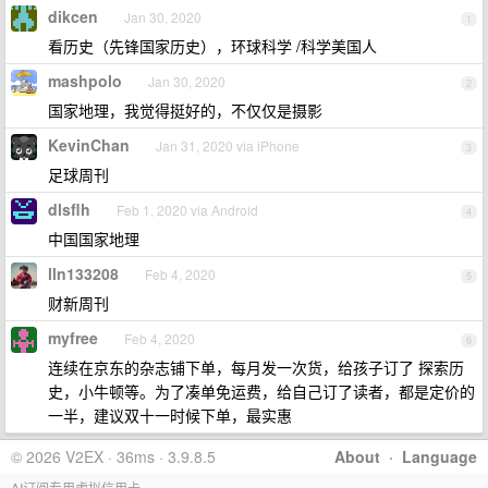
dikcen
Jan 30, 2020
1
看历史（先锋国家历史），环球科学 /科学美国人
mashpolo
Jan 30, 2020
2
国家地理，我觉得挺好的，不仅仅是摄影
KevinChan
Jan 31, 2020 via iPhone
3
足球周刊
dlsflh
Feb 1, 2020 via Android
4
中国国家地理
lln133208
Feb 4, 2020
5
财新周刊
myfree
Feb 4, 2020
6
连续在京东的杂志铺下单，每月发一次货，给孩子订了 探索历
史，小牛顿等。为了凑单免运费，给自己订了读者，都是定价的
一半，建议双十一时候下单，最实惠
© 2026 V2EX · 36ms · 3.9.8.5
About
·
Language
AI订阅专用虚拟信用卡