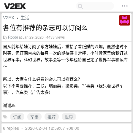
V2EX
生活
›
各位有推荐的杂志可以订阅么
By
Robbi
at Jan 29, 2020 · 4433 views
自从前年给娃订阅了东方娃娃后，重拾了看纸媒的兴趣，虽然也时不
时买，但订阅带来的每月一次的期待感非常棒，小时候家里给我订过
世界军事，科幻世界，故事会等～今年也给自己定了世界军事和读库
～
所以，大家有什么好看的杂志可以推荐么？
以下不需要推荐：三联，瑞丽类，摄影类，军事类（我只看世界军
事），汽车类（广告太多）
谢谢🙏
订阅
军事
推荐
世界
6 replies
•
2020-02-04 12:59:07 +08:00