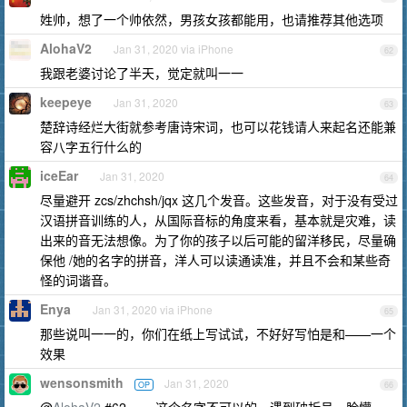
姓帅，想了一个帅依然，男孩女孩都能用，也请推荐其他选项
AlohaV2
Jan 31, 2020 via iPhone
62
我跟老婆讨论了半天，觉定就叫一一
keepeye
Jan 31, 2020
63
楚辞诗经烂大街就参考唐诗宋词，也可以花钱请人来起名还能兼
容八字五行什么的
iceEar
Jan 31, 2020
64
尽量避开 zcs/zhchsh/jqx 这几个发音。这些发音，对于没有受过
汉语拼音训练的人，从国际音标的角度来看，基本就是灾难，读
出来的音无法想像。为了你的孩子以后可能的留洋移民，尽量确
保他 /她的名字的拼音，洋人可以读通读准，并且不会和某些奇
怪的词谐音。
Enya
Jan 31, 2020 via iPhone
65
那些说叫一一的，你们在纸上写试试，不好好写怕是和——一个
效果
wensonsmith
Jan 31, 2020
OP
66