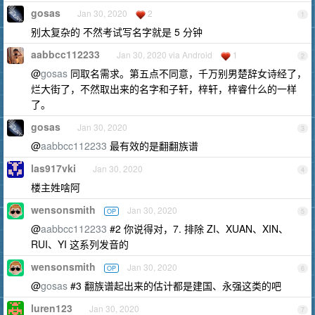
gosas
Jan 30, 2020
2
1
别太复杂的 不然考试写名字就是 5 分钟
aabbcc112233
Jan 30, 2020 via Android
1
2
@
gosas
同取名需求。第五点不同意，千万别男楚辞女诗经了，
烂大街了，不然取出来的名字和子轩，梓轩，梓睿什么的一样
了。
gosas
Jan 30, 2020
3
@
aabbcc112233
最有效的是翻翻族谱
las917vki
Jan 30, 2020
4
楼主姓啥阿
wensonsmith
Jan 30, 2020
OP
5
@
aabbcc112233
#2 你说得对，7. 排除 ZI、XUAN、XIN、
RUI、YI 这系列发音的
wensonsmith
Jan 30, 2020
OP
6
@
gosas
#3 翻族谱起出来的估计都是建国、永强这类的吧
luren123
Jan 30, 2020
7