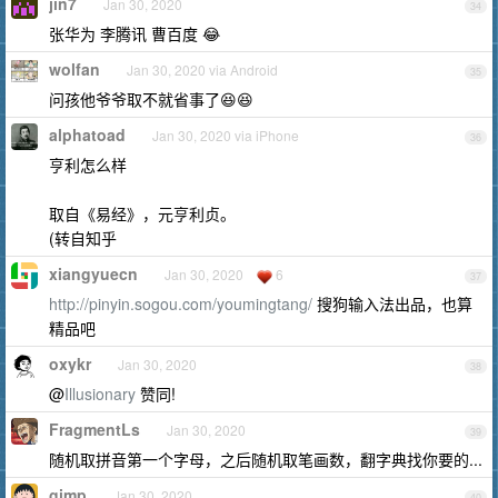
jin7
Jan 30, 2020
34
张华为 李腾讯 曹百度 😂
wolfan
Jan 30, 2020 via Android
35
问孩他爷爷取不就省事了😆😆
alphatoad
Jan 30, 2020 via iPhone
36
亨利怎么样
取自《易经》，元亨利贞。
(转自知乎
xiangyuecn
Jan 30, 2020
6
37
http://pinyin.sogou.com/youmingtang/
搜狗输入法出品，也算
精品吧
oxykr
Jan 30, 2020
38
@
Illusionary
赞同!
FragmentLs
Jan 30, 2020
39
随机取拼音第一个字母，之后随机取笔画数，翻字典找你要的...
gimp
Jan 30, 2020
40