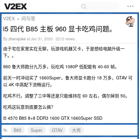
V2EX
问与答
›
i5 四代 B85 主板 960 显卡吃鸡问题。
By
zhensjoke
at Jan 31, 2020 · 2212 views
由于宅在家里实在无聊，玩游戏机器又卡，于是想给电脑升级一
下。。
960 鲁大师跑分九万多，玩吃鸡 1080P 低配能有 40-60 帧。
前天一时冲动买了 1660Super，鲁大师显卡跑分 18 万多，GTAV 可
以 4K 中高配下流畅运行。
吃鸡不行。调整了三中等还是只能维持在 60 左右，偶尔掉到 50。
吃鸡这玩意到底要怎么搞？
i5 4570 B85 8+8 DDR3 1600 GTX 1660Super SSD
B85
Super
GTAV
大师