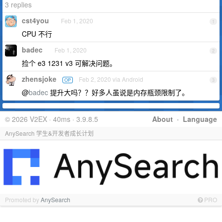
3 replies
cst4you
Feb 1, 2020
1
CPU 不行
badec
Feb 1, 2020
2
捡个 e3 1231 v3 可解决问题。
zhensjoke
Feb 2, 2020 via Android
OP
3
@
badec
提升大吗？？好多人虽说是内存瓶颈限制了。
© 2026 V2EX · 40ms · 3.9.8.5
About
·
Language
AnySearch 学生&开发者成长计划
Promoted by
AnySearch
PRO