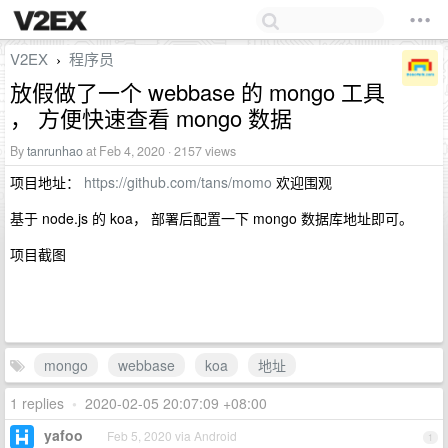
V2EX
程序员
›
放假做了一个 webbase 的 mongo 工具
， 方便快速查看 mongo 数据
By
tanrunhao
at Feb 4, 2020 · 2157 views
项目地址：
https://github.com/tans/momo
欢迎围观
基于 node.js 的 koa， 部署后配置一下 mongo 数据库地址即可。
项目截图
mongo
webbase
koa
地址
1 replies
•
2020-02-05 20:07:09 +08:00
yafoo
Feb 5, 2020 via Android
1