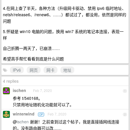
4.在网上查了半天，各种方法（升级网卡驱动、禁用 ipv6 临时地址、
netsh/release6、/renew6、……）都试过了，都没用，依然是同样的
问题
5.怀疑是 win10 电脑的问题，换用 win7 系统的笔记本连接，表现一
样
自己折腾一两天了，已崩溃……
希望高手帮忙看看到底是什么问题
IPv6
网页
网卡
地址
4 replies
ischen
Feb 7, 2020
1
参考 t/540168。
只禁用地址随机化功能就可以了。
winterwind
Feb 7, 2020
OP
2
@
ischen
谢谢！之前查到过这个帖子，我是直接插网线连接
的，没有路由器可以改……