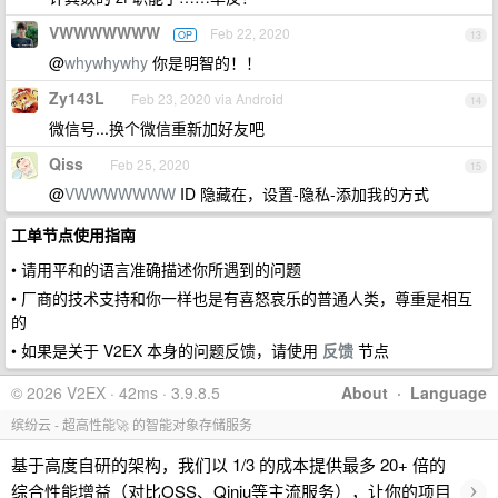
VWWWWWWW
Feb 22, 2020
OP
13
@
whywhywhy
你是明智的！！
Zy143L
Feb 23, 2020 via Android
14
微信号...换个微信重新加好友吧
Qiss
Feb 25, 2020
15
@
VWWWWWWW
ID 隐藏在，设置-隐私-添加我的方式
工单节点使用指南
• 请用平和的语言准确描述你所遇到的问题
• 厂商的技术支持和你一样也是有喜怒哀乐的普通人类，尊重是相互
的
• 如果是关于 V2EX 本身的问题反馈，请使用
反馈
节点
© 2026 V2EX · 42ms · 3.9.8.5
About
·
Language
缤纷云 - 超高性能🚀 的智能对象存储服务
基于高度自研的架构，我们以 1/3 的成本提供最多 20+ 倍的
›
综合性能增益（对比OSS、Qiniu等主流服务），让你的项目