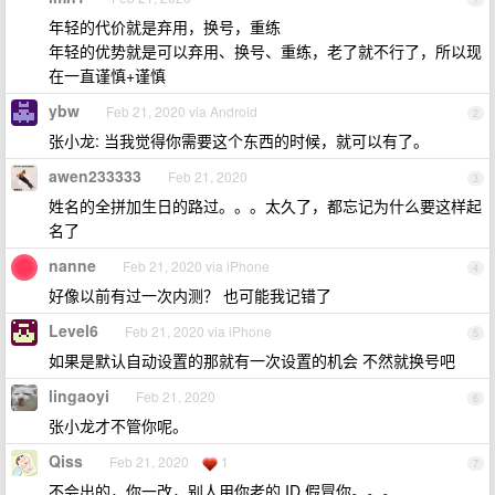
年轻的代价就是弃用，换号，重练
年轻的优势就是可以弃用、换号、重练，老了就不行了，所以现
在一直谨慎+谨慎
ybw
Feb 21, 2020 via Android
2
张小龙: 当我觉得你需要这个东西的时候，就可以有了。
awen233333
Feb 21, 2020
3
姓名的全拼加生日的路过。。。太久了，都忘记为什么要这样起
名了
nanne
Feb 21, 2020 via iPhone
4
好像以前有过一次内测？ 也可能我记错了
Level6
Feb 21, 2020 via iPhone
5
如果是默认自动设置的那就有一次设置的机会 不然就换号吧
lingaoyi
Feb 21, 2020
6
张小龙才不管你呢。
Qiss
Feb 21, 2020
1
7
不会出的，你一改，别人用你老的 ID 假冒你。。。