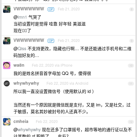
VWWWWWWW
Feb 21, 2020
OP
8
@
imn1
气哭了
当初设置时是觉得 哇靠 好年轻 美滋滋
现在🧎‍♀️了
VWWWWWWW
Feb 21, 2020
OP
9
@
Qiss
不支持更改，隐藏也行啊… 不是还能通过手机号和二维
码加好友的…
wa8n
Feb 22, 2020 via iPhone
10
我的是姓名拼音首字母加 QQ 号，傻得很
whywhywhy
Feb 22, 2020 via Android
11
所以我一直没设置微信号（使用默认的 id ）
当然还有一个原因就是微信既是支付，又是 im，又是社交，过
于敏感，莫名其妙被封号的人还真不少。
cmheia
Feb 22, 2020
12
@
whywhywhy
现在还多了口罩摇号，超市等地的通行证以及不
计其数的 zf 职能了……牟反？