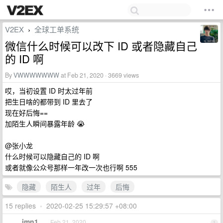
V2EX
全球工单系统
›
微信什么时候可以改下 ID 或者隐藏自己
的 ID 啊
By
VWWWWWWW
at Feb 21, 2020 · 3669 views
哎，当初设置 ID 时太过年前
把生日啥的都带到 ID 里去了
现在好后悔==
加陌生人瞬间暴露年龄 😭
@张小龙
什么时候可以隐藏自己的 ID 啊
或者就像公众号那样一年改一次也行啊 555
隐藏
陌生人
过年
后悔
15 replies
•
2020-02-25 15:29:57 +08:00
imn1
Feb 21, 2020
1