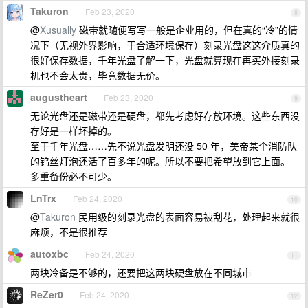
Takuron
Feb 23, 2020
8
@
Xusually
磁带就随便写写一般是企业用的，但在真的“冷”的情
况下（无视外界影响，于合适环境保存）刻录光盘这这介质真的
很好保存数据，千年光盘了解一下，光盘就算现在再买外接刻录
机也不会太贵，毕竟数据无价。
augustheart
Feb 23, 2020
9
无论光盘还是磁带还是硬盘，都先考虑好存放环境。这些东西没
存好是一样坏掉的。
至于千年光盘……先不说光盘发明还没 50 年，美帝某个消防队
的钨丝灯泡还活了百多年的呢。所以不要把希望放到它上面。
多重备份必不可少。
LnTrx
Feb 24, 2020
10
@
Takuron
民用级的刻录光盘的表面容易被刮花，处理起来就很
麻烦，不是很推荐
autoxbc
Feb 24, 2020
11
两块冷备是不够的，还要把这两块硬盘放在不同城市
ReZer0
Feb 24, 2020
12