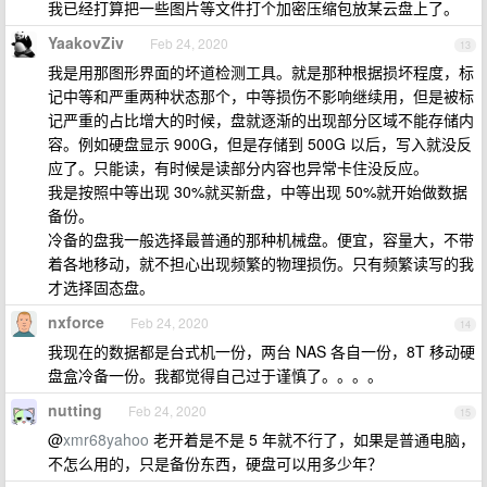
我已经打算把一些图片等文件打个加密压缩包放某云盘上了。
YaakovZiv
Feb 24, 2020
13
我是用那图形界面的坏道检测工具。就是那种根据损坏程度，标
记中等和严重两种状态那个，中等损伤不影响继续用，但是被标
记严重的占比增大的时候，盘就逐渐的出现部分区域不能存储内
容。例如硬盘显示 900G，但是存储到 500G 以后，写入就没反
应了。只能读，有时候是读部分内容也异常卡住没反应。
我是按照中等出现 30%就买新盘，中等出现 50%就开始做数据
备份。
冷备的盘我一般选择最普通的那种机械盘。便宜，容量大，不带
着各地移动，就不担心出现频繁的物理损伤。只有频繁读写的我
才选择固态盘。
nxforce
Feb 24, 2020
14
我现在的数据都是台式机一份，两台 NAS 各自一份，8T 移动硬
盘盒冷备一份。我都觉得自己过于谨慎了。。。。
nutting
Feb 24, 2020
15
@
xmr68yahoo
老开着是不是 5 年就不行了，如果是普通电脑，
不怎么用的，只是备份东西，硬盘可以用多少年？