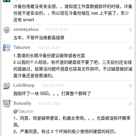
冷备份用着没有安全感，，谁知道工作盘数据损坏的时候，冷备
份是不是安全的，，所以现在冷备份插在 nas 上不拔了，至少
还有 smart
xmr68yahoo
Feb 23, 2020
4
五年，不管坏没换都直接换
Takuron
Feb 23, 2020
5
1.靠谱的长期冷备份建议磁带或者光盘
2.以我的个人经验，有坏道的硬盘就不要了吧，三天前扫还全绿
的盘崩过，就算没问题坏道盘也容易文件损坏。不过磁盘做好减
震冷备还是很靠谱的。
LokiSharp
Feb 23, 2020
6
我刚坏了一块 SSD。。。打算整个群晖了
Xusually
Feb 23, 2020
7
@
Takuron
1、同意，但是磁带便宜，机器太贵呀。。。光盘被误损坏概率
高。
2、严重同意。有过 2 个坏掉的极少使用的硬盘的经历。