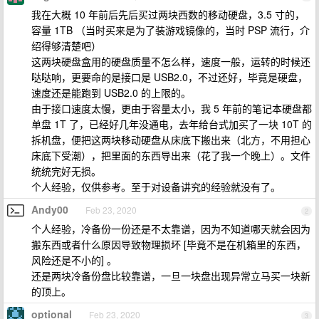
我在大概 10 年前后先后买过两块西数的移动硬盘，3.5 寸的，
容量 1TB （当时买来是为了装游戏镜像的，当时 PSP 流行，介
绍得够清楚吧）
这两块硬盘盒用的硬盘质量不怎么样，速度一般，运转的时候还
哒哒响，更要命的是接口是 USB2.0，不过还好，毕竟是硬盘，
速度还是能跑到 USB2.0 的上限的。
由于接口速度太慢，更由于容量太小，我 5 年前的笔记本硬盘都
单盘 1T 了，已经好几年没通电，去年给台式加买了一块 10T 的
拆机盘，便把这两块移动硬盘从床底下搬出来（北方，不用担心
床底下受潮），把里面的东西导出来（花了我一个晚上）。文件
统统完好无损。
个人经验，仅供参考。至于对设备讲究的经验就没有了。
Andy00
Feb 23, 2020
2
个人经验，冷备份一份还是不太靠谱，因为不知道哪天就会因为
搬东西或者什么原因导致物理损坏 [毕竟不是在机箱里的东西，
风险还是不小的] 。
还是两块冷备份盘比较靠谱，一旦一块盘出现异常立马买一块新
的顶上。
optional
Feb 23, 2020
3