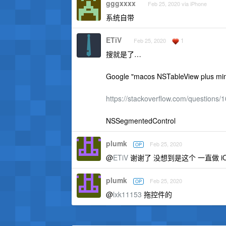
gggxxxx
Feb 25, 2020 via iPhone
系统自带
ETiV
1
Feb 25, 2020
搜就是了…
Google "macos NSTableView plus 
https://stackoverflow.com/questions/
NSSegmentedControl
plumk
Feb 25, 2020
OP
@
ETiV
谢谢了 没想到是这个 一直做 iO
plumk
Feb 25, 2020
OP
@
lxk11153
拖控件的