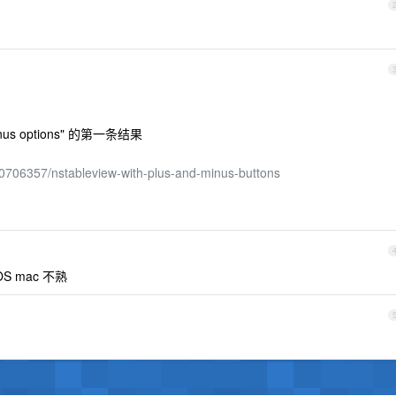
minus options" 的第一条结果
10706357/nstableview-with-plus-and-minus-buttons
S mac 不熟