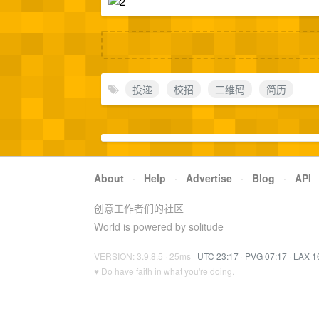
投递
校招
二维码
简历
About
·
Help
·
Advertise
·
Blog
·
API
创意工作者们的社区
World is powered by solitude
VERSION: 3.9.8.5 · 25ms ·
UTC 23:17
·
PVG 07:17
·
LAX 1
♥ Do have faith in what you're doing.