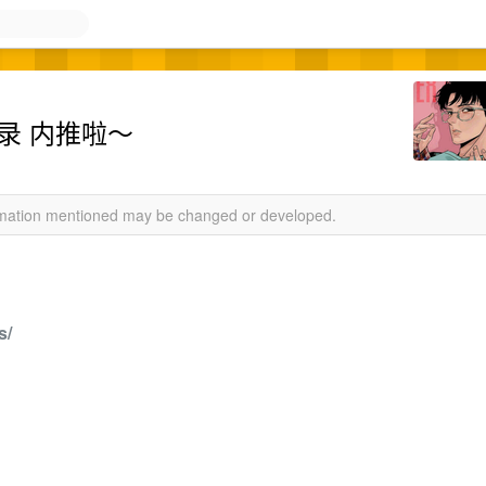
补录 内推啦～
ormation mentioned may be changed or developed.
s/