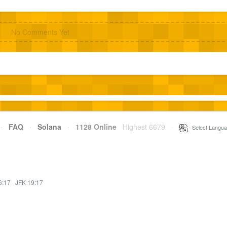
No Comments Yet
·
FAQ
·
Solana
·
1128 Online
Highest 6679
·
Select Langua
6:17
·
JFK 19:17