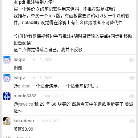
本 pdf 批注特别方便”
买一个评价 3 的笔记软件用来涂鸦，不推荐就是杠精？
我推荐，单买一个 ios 版，有画板需要涂鸦可以买一个涂鸦软
件，notability 没觉得在涂鸦上有什么优势或者不可替代性
“分屏边看网课视频边手写批注+随时录音输入要点+同步到移动
设备阅读”
这个点你觉得适合自己，我并不反驳
lslqtz
Mar 2, 2020
50
谢谢
lslqtz
Mar 2, 2020
51
@
philcat
一个适合演示，一个适合笔记吧。。
nicole3332
Mar 2, 2020
52
@
ysweics
我 29 号 60 块买的 然后今天中午退款重新买了 美滋
滋～
kakudesu
Mar 2, 2020
53
美区$3.99