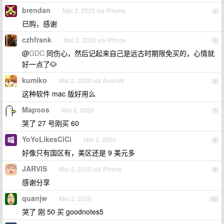
brendan
Mar 2, 2020 via iPhone
4
已购，感谢
czhfrank
Mar 2, 2020 via iPhone
5
@
GDC
同伤心，然后记起来自己是远古时期限免买的，心情就
好一点了🐶
kumiko
Mar 2, 2020 via Android
6
这种软件 mac 版好用么
Mapoos
Mar 2, 2020
7
哭了 27 号刚买 60
YoYoLikesCiCi
Mar 2, 2020
8
好像只有国区有，美区还是 9 美元多
JARVlS
Mar 2, 2020 via iPhone
9
感谢分享
quanjw
Mar 2, 2020
10
哭了 刚 50 买 goodnotes5