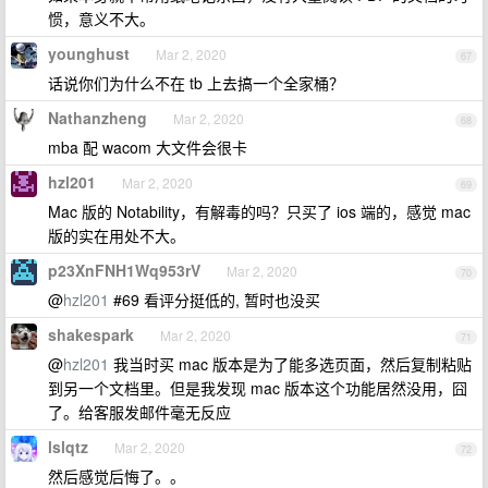
惯，意义不大。
younghust
Mar 2, 2020
67
话说你们为什么不在 tb 上去搞一个全家桶？
Nathanzheng
Mar 2, 2020
68
mba 配 wacom 大文件会很卡
hzl201
Mar 2, 2020
69
Mac 版的 Notability，有解毒的吗？只买了 ios 端的，感觉 mac
版的实在用处不大。
p23XnFNH1Wq953rV
Mar 2, 2020
70
@
hzl201
#69 看评分挺低的, 暂时也没买
shakespark
Mar 2, 2020
71
@
hzl201
我当时买 mac 版本是为了能多选页面，然后复制粘贴
到另一个文档里。但是我发现 mac 版本这个功能居然没用，囧
了。给客服发邮件毫无反应
lslqtz
Mar 2, 2020
72
然后感觉后悔了。。