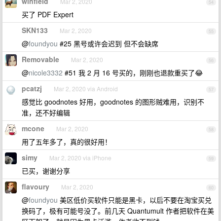
winfield
Mar 2, 2020
54
买了 PDF Expert
SKN133
Mar 2, 2020
55
@
foundyou
#25 黑号或许会迟到 但不会缺席
Removable
Mar 2, 2020
56
@
nicole3332
#51 我 2 月 16 号买的，刚刚也退款重买了😂
pcatzj
Mar 2, 2020 via Android
57
感觉比 goodnotes 好用，goodnotes 的图形贼难用，识别不
准，还不好编辑
mcone
Mar 2, 2020
58
用了五年多了，真的很好用！
simy
Mar 2, 2020 via iPhone
59
已买，谢谢分享
flavoury
Mar 2, 2020
60
@
foundyou
美区低价买软件只能是黑卡，以后不要在淘宝买兑
换码了，极有可能号没了。前几天 Quantumult 作者把软件在美