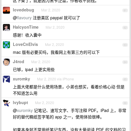
区下架了，就是因为黑卡泛滥，作者收不到钱。
lovedebug
Mar 2, 2020
61
@
flavoury
注册美区 paypal 就可以了
HalcyonTime
Mar 2, 2020
62
感谢！收入囊中
LoveCnElvis
Mar 2, 2020
63
mac 版有必要买吗，我看网上有第三方的可以下
J4rod
Mar 2, 2020
64
已够，ipad 上更实用些
xuromky
Mar 2, 2020 via iPhone
65
上面大佬都是什么使用场景，小弟也想买，看着价格心动 但是
不知道怎么用
lvybupt
Mar 2, 2020
66
@
xuromky
记笔记、速写文字、手写注释 PDF。iPad 上，非常
好的替代稿纸签字笔的 app 之一，使用体验很棒。
如果本身就不常用纸笔记东西，没有大量阅读 PDF 的文档的习