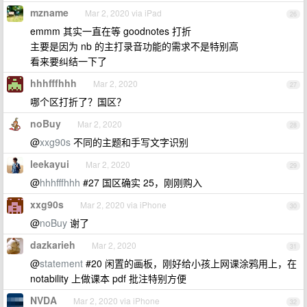
mzname
Mar 2, 2020 via iPad
26
emmm 其实一直在等 goodnotes 打折
主要是因为 nb 的主打录音功能的需求不是特别高
看来要纠结一下了
hhhfffhhh
Mar 2, 2020
27
哪个区打折了？国区？
noBuy
Mar 2, 2020
28
@
xxg90s
不同的主题和手写文字识别
leekayui
Mar 2, 2020
29
@
hhhfffhhh
#27 国区确实 25，刚刚购入
xxg90s
Mar 2, 2020 via iPhone
30
@
noBuy
谢了
dazkarieh
Mar 2, 2020
31
@
statement
#20 闲置的画板，刚好给小孩上网课涂鸦用上，在
notability 上做课本 pdf 批注特别方便
NVDA
Mar 2, 2020 via iPhone
32