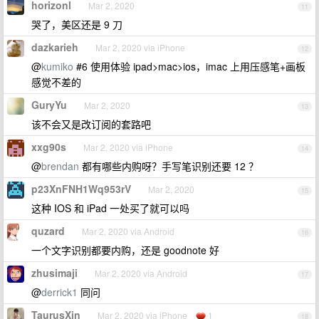
horizonl
Mar 2, 2020
11
哭了，美区还是 9 刀
dazkarieh
Mar 2, 2020 via iPhone
12
@
kumiko
#6 使用体验 ipad>mac>ios，imac 上用压感笔+画板
感觉不差的
GuryYu
Mar 2, 2020
13
该不会又是改订阅的套路吧
xxg90s
Mar 2, 2020 via iPhone
14
@
brendan
都有哪些内购呀？手写笔识别还要 12 ？
p23XnFNH1Wq953rV
Mar 2, 2020
15
这种 IOS 和 iPad 一处买了就可以吗
quzard
Mar 2, 2020 via Android
16
一个文字识别都要内购，还是 goodnote 好
zhusimaji
Mar 2, 2020 via Android
17
@
derrick1
同问
TaurusXin
Mar 2, 2020 via iPhone
1
18