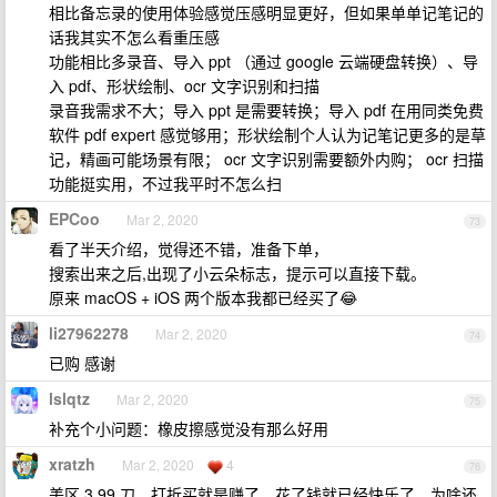
相比备忘录的使用体验感觉压感明显更好，但如果单单记笔记的
话我其实不怎么看重压感
功能相比多录音、导入 ppt （通过 google 云端硬盘转换）、导
入 pdf、形状绘制、ocr 文字识别和扫描
录音我需求不大；导入 ppt 是需要转换；导入 pdf 在用同类免费
软件 pdf expert 感觉够用；形状绘制个人认为记笔记更多的是草
记，精画可能场景有限； ocr 文字识别需要额外内购； ocr 扫描
功能挺实用，不过我平时不怎么扫
EPCoo
Mar 2, 2020
73
看了半天介绍，觉得还不错，准备下单，
搜索出来之后,出现了小云朵标志，提示可以直接下载。
原来 macOS + iOS 两个版本我都已经买了😂
li27962278
Mar 2, 2020
74
已购 感谢
lslqtz
Mar 2, 2020
75
补充个小问题：橡皮擦感觉没有那么好用
xratzh
Mar 2, 2020
4
76
美区 3.99 刀，打折买就是赚了，花了钱就已经快乐了，为啥还