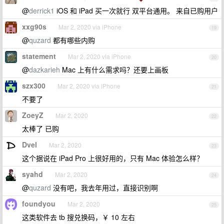
@
derrick1
iOS 和 iPad 买一次就行 双平台通用。 来自已购用户
xxg90s
Mar 2, 2020 via iPhone
19
@
quzard
都有哪些内购
statement
Mar 2, 2020 via iPhone
20
@
dazkarieh
Mac 上有什么需求吗？还要上画板
szx300
Mar 2, 2020 via iPhone
21
不要了
ZoeyZ
Mar 2, 2020
22
太棒了 已购
Dvel
Mar 2, 2020
23
这个据说在 iPad Pro 上很好用的，只有 Mac 体验怎么样？
syahd
Mar 2, 2020
24
@
quzard
没有吧，我去年用过，直接识别啊
foundyou
Mar 2, 2020
25
这类软件去 tb 搜兑换码，￥ 10 左右