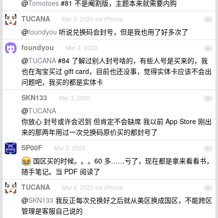
@
Tomotoes
#81 不是阉割版，主题本来就需要内购
TUCANA
Mar 3, 2020 via iPhone
84
@
foundyou
听说兑换码会封号，但是我也用了好多次了
foundyou
Mar 3, 2020
85
@
TUCANA
#84 了解过别人封号啥的，有些人号是买来的，我
也在淘宝买过 gift card，目前也还没事，觉得实体卡应该不会出
问题吧，我买的都是实体卡
SKN133
Mar 3, 2020
86
@
TUCANA
你放心 封号或许会迟到 但肯定不会缺席 我以前 App Store 刚出
来的那两年用过一次兑换码原价买的都封号了
SP00F
Mar 3, 2020
87
国区买的时候。。。60 多……亏了，现在都是拿来看看书，
随手笔记。当 PDF 阅读了
TUCANA
Mar 4, 2020 via iPhone
88
@
SKN133
我反正每次兑换好之后就从美区换成国区，不能跨区
管理是客服自己说的