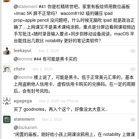
@
statement
#41 你是杠精转世吧，家里有板绘师用数位画板
+imac 5K 屏不正常吗？ wacom8192 级的碾压 ipad
prop+apple pencil 没问题吧，什么时候无脑吹 ipad 就是政治正
确了…上网课又不是美术课纯涂鸦，重点是分屏边看网课视频边
手写批注+随时录音输入要点+同步到移动设备阅读，macOS 平
台能找出几款比 notability 更好的笔记类软件？
leekayui
Mar 2, 2020
46
@
leonme
#44 有可能是黑卡买的
chztv
Mar 2, 2020
47
@
leonme
楼上说了，可能是黑卡。低于正常美元汇率的，基本
上用盗刷他人信用卡、虚假信用卡购买的兑换码。在一定的周期
后，会有封号风险。
agagega
Mar 2, 2020 via iPhone
48
买了 goodnotes，再入个这个，好像没太大意义..
statement
Mar 2, 2020
49
@
dazkarieh
“闲置的画板，刚好给小孩上网课涂鸦用上，在 notability 上做课