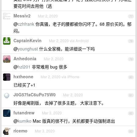
要花时间去用他（逃
Messiv2
Mar 2, 2020
77
@
czhfrank
你真骚，老子的腰都被你闪坏了。68 原价买的。郁
闷。
CaptainKevin
Mar 2, 2020 via Android
78
@
younghust
什么全家桶，能详细说一下吗
Anhedonia
Mar 2, 2020
79
@
hzl201
非常难用 bug 很多
hxtheone
Mar 2, 2020 via iPhone
80
已经买了+1
J0G57faC6uPo75W0
Mar 2, 2020
81
好像是阉割版， 去掉了很多主题， 大家注意下。
futandrew
Mar 3, 2020
82
@
kumiko
Mac 版真的很不行，关机都要手动强制退出
ricemo
Mar 3, 2020
83