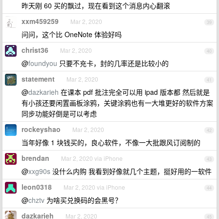
昨天刚 60 买的飘过，现在看到这个消息内心翻滚
xxm459259
Mar 2, 2020
39
问问，这个比 OneNote 体验好吗
christ36
Mar 2, 2020
40
@
foundyou
只要不充卡，封的几率还是比较小的
statement
Mar 2, 2020
41
@
dazkarieh
在课本 pdf 批注完全可以用 ipad 版本都 然后就是
有小孩还要闲置画板涂鸦，关键涂鸦也有一大堆更好的软件方案
同步功能好倒是可以考虑
rockeyshao
Mar 2, 2020
42
当年好像 1 块钱买的，良心软件，不像一大批跟风订阅制的
brendan
Mar 2, 2020 via iPhone
43
@
xxg90s
没什么内购 我看到好像就几个主题，挺好用的一软件
leon0318
Mar 2, 2020 via iPhone
44
@
chztv
为啥买兑换码的会黑号？
dazkarieh
Mar 2, 2020
45