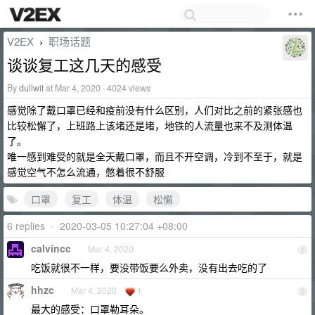
V2EX
职场话题
›
谈谈复工这几天的感受
By
dullwit
at Mar 4, 2020 · 4024 views
感觉除了戴口罩已经和疫前没有什么区别，人们对比之前的紧张感也
比较松懈了，上班路上该堵还是堵，地铁的人流量也来不及测体温
了。
唯一感到难受的就是全天戴口罩，而且不开空调，冷到不至于，就是
感觉空气不怎么流通，憋着很不舒服
口罩
复工
体温
松懈
6 replies
•
2020-03-05 10:27:04 +08:00
calvincc
Mar 4, 2020
1
吃饭就很不一样，要没带饭要么外卖，没有出去吃的了
hhzc
Mar 4, 2020
1
2
最大的感受：口罩勒耳朵。