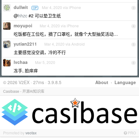
dullwit
Mar 4, 2020 via iPhone
OP
3
@
hhzc
#2 可以垫卫生纸
moyupoi
Mar 4, 2020 via iPhone
4
吃饭都在工位吃，摘了口罩吃，就像个大型抽奖活动…
yutian2211
Mar 4, 2020 via Android
5
主要感觉没空调，冷的不行
lvchaa
Mar 5, 2020
6
冻手, 脸痒痒
© 2026 V2EX · 27ms · 3.9.8.5
About
·
Language
Casibase - 开源AI知识库
Promoted by
veotax
PRO