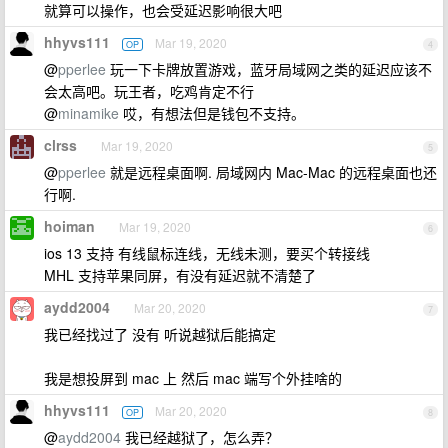
就算可以操作，也会受延迟影响很大吧
hhyvs111
Mar 19, 2020
OP
4
@
pperlee
玩一下卡牌放置游戏，蓝牙局域网之类的延迟应该不
会太高吧。玩王者，吃鸡肯定不行
@
minamike
哎，有想法但是钱包不支持。
clrss
Mar 19, 2020
5
@
pperlee
就是远程桌面啊. 局域网内 Mac-Mac 的远程桌面也还
行啊.
hoiman
Mar 19, 2020
6
ios 13 支持 有线鼠标连线，无线未测，要买个转接线
MHL 支持苹果同屏，有没有延迟就不清楚了
aydd2004
Mar 20, 2020
7
我已经找过了 没有 听说越狱后能搞定
我是想投屏到 mac 上 然后 mac 端写个外挂啥的
hhyvs111
Mar 20, 2020
OP
8
@
aydd2004
我已经越狱了，怎么弄？