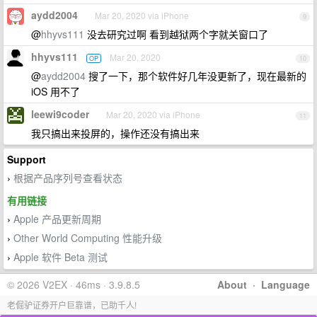
aydd2004
Mar 20, 2020 via iPhone
9
@
hhyvs111
没去研究过啊 看到越狱两个字就关窗口了
hhyvs111
Mar 20, 2020
OP
10
@
aydd2004
搜了一下，那个软件好几年没更新了，现在最新的
iOS 用不了
leewi9coder
Mar 20, 2020 via iPhone
11
我只搞出来投屏的，操作还没有搞出来
Support
根据产品序列号查看状态
›
有用链接
Apple 产品更新周期
›
Other World Computing 性能升级
›
Apple 软件 Beta 测试
›
© 2026 V2EX · 46ms · 3.9.8.5
About
·
Language
老倔驴证券开户巨靠谱，已助千人!