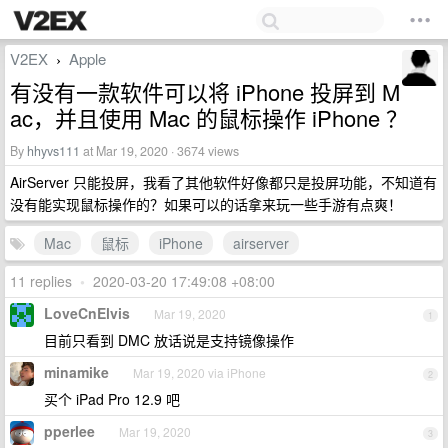
V2EX
Apple
›
有没有一款软件可以将 iPhone 投屏到 M
ac，并且使用 Mac 的鼠标操作 iPhone ？
By
hhyvs111
at Mar 19, 2020 · 3674 views
AirServer 只能投屏，我看了其他软件好像都只是投屏功能，不知道有
没有能实现鼠标操作的？如果可以的话拿来玩一些手游有点爽！
Mac
鼠标
iPhone
airserver
11 replies
•
2020-03-20 17:49:08 +08:00
LoveCnElvis
Mar 19, 2020
1
目前只看到 DMC 放话说是支持镜像操作
minamike
Mar 19, 2020 via iPhone
2
买个 iPad Pro 12.9 吧
pperlee
Mar 19, 2020
3