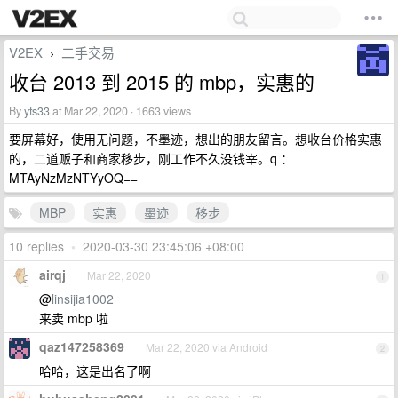
V2EX
二手交易
›
收台 2013 到 2015 的 mbp，实惠的
By
yfs33
at Mar 22, 2020 · 1663 views
要屏幕好，使用无问题，不墨迹，想出的朋友留言。想收台价格实惠
的，二道贩子和商家移步，刚工作不久没钱宰。q ：
MTAyNzMzNTYyOQ==
MBP
实惠
墨迹
移步
10 replies
•
2020-03-30 23:45:06 +08:00
airqj
Mar 22, 2020
1
@
linsijia1002
来卖 mbp 啦
qaz147258369
Mar 22, 2020 via Android
2
哈哈，这是出名了啊