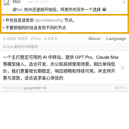
M80
Mar 27, 2020
3
@
fwn
杭州还是刚开始招，阿里外的另外一个选择 😂
• 外包信息请发到
/go/outsourcing
节点。
• 不要把相同的信息发到不同的节点
© 2026 V2EX · 27ms · 3.9.8.5
About
·
Language
AI-dns 最稳的中转服务
一个主打稳定可用的 AI 中转站，提供 GPT Pro、Claude Max
等模型接入，适合开发、办公和高频使用场景。相比单纯低
›
价，我们更重视长期稳定、响应顺畅和持续可用，并支持开
票与退款，适合追求省心体验的
Promoted by
yangzhi88118
PRO