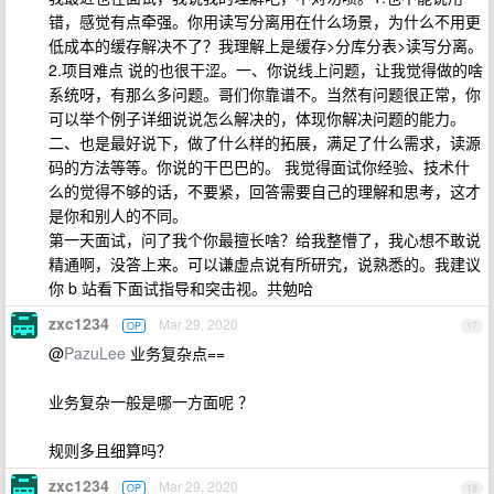
错，感觉有点牵强。你用读写分离用在什么场景，为什么不用更
低成本的缓存解决不了？我理解上是缓存>分库分表>读写分离。
2.项目难点 说的也很干涩。一、你说线上问题，让我觉得做的啥
系统呀，有那么多问题。哥们你靠谱不。当然有问题很正常，你
可以举个例子详细说说怎么解决的，体现你解决问题的能力。
二、也是最好说下，做了什么样的拓展，满足了什么需求，读源
码的方法等等。你说的干巴巴的。 我觉得面试你经验、技术什
么的觉得不够的话，不要紧，回答需要自己的理解和思考，这才
是你和别人的不同。
第一天面试，问了我个你最擅长啥？给我整懵了，我心想不敢说
精通啊，没答上来。可以谦虚点说有所研究，说熟悉的。我建议
你 b 站看下面试指导和突击视。共勉哈
zxc1234
Mar 29, 2020
OP
17
@
PazuLee
业务复杂点==
业务复杂一般是哪一方面呢 ？
规则多且细算吗？
zxc1234
Mar 29, 2020
OP
18