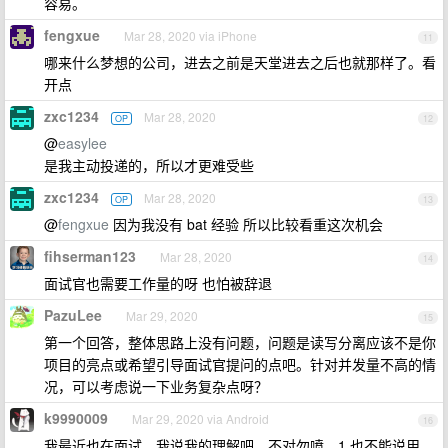
容易。
fengxue
Mar 28, 2020 via iPhone
11
哪来什么梦想的公司，进去之前是天堂进去之后也就那样了。看
开点
zxc1234
Mar 28, 2020
OP
12
@
easylee
是我主动投递的，所以才更难受些
zxc1234
Mar 28, 2020
OP
13
@
fengxue
因为我没有 bat 经验 所以比较看重这次机会
fihserman123
Mar 28, 2020
14
面试官也需要工作量的呀 也怕被辞退
PazuLee
Mar 29, 2020
15
第一个回答，整体思路上没有问题，问题是读写分离应该不是你
项目的亮点或希望引导面试官提问的点吧。针对并发量不高的情
况，可以考虑说一下业务复杂点呀？
k9990009
Mar 29, 2020 via Android
16
我最近也在面试，我说我的理解吧，不对勿喷。1.也不能说用