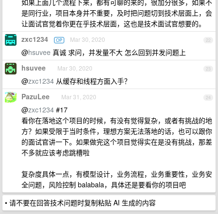
如果上面几个流程下来，都有可聊的来的，很加分很多，如果不
是同行业，项目本身并不重要，及时把问题切到技术层面上，会
让面试官觉着你更在乎技术层面，这也是技术面试官想要的。
zxc1234
Mar 30, 2020
OP
22
@
hsuvee
真诚 求问，并发量不大 怎么回到并发问题上
hsuvee
Mar 30, 2020
23
@
zxc1234
从缓存和线程方面入手？
PazuLee
Mar 31, 2020
24
@
zxc1234
#17
看你在落地这个项目的时候，有没有觉得复杂，或者有挑战的地
方？如果受限于当时条件，理想方案无法落地的话，也可以跟你
的面试官讲一下。如果做完这个项目觉得实在是没有挑战，那差
不多就应该考虑跳槽啦
复杂度具体一点，有模型设计，业务流程，业务重要性，业务安
全问题，风险控制 balabala，具体还是要看你的项目吧
• 请不要在回答技术问题时复制粘贴 AI 生成的内容