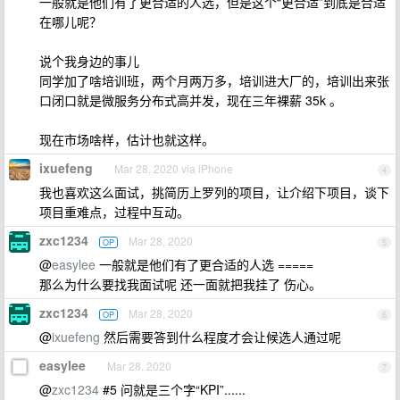
一般就是他们有了更合适的人选，但是这个“更合适”到底是合适
在哪儿呢？
说个我身边的事儿
同学加了啥培训班，两个月两万多，培训进大厂的，培训出来张
口闭口就是微服务分布式高并发，现在三年裸薪 35k 。
现在市场啥样，估计也就这样。
ixuefeng
Mar 28, 2020 via iPhone
4
我也喜欢这么面试，挑简历上罗列的项目，让介绍下项目，谈下
项目重难点，过程中互动。
zxc1234
Mar 28, 2020
OP
5
@
easylee
一般就是他们有了更合适的人选 =====
那么为什么要找我面试呢 还一面就把我挂了 伤心。
zxc1234
Mar 28, 2020
OP
6
@
ixuefeng
然后需要答到什么程度才会让候选人通过呢
easylee
Mar 28, 2020
7
@
zxc1234
#5 问就是三个字“KPI”......