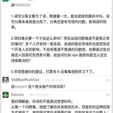
@
k9990009
1.读写分离主要为了读，数据量一大，能全部放到缓存中吗，读
写分离本身就是分库了，分表还是有写锁的问题，影响读的效
率。
2.项目难点要一下子说这么多吗？项目出现问题难道不是很正常
的事吗？多个人开发同一套系统，系统的稳定性啥的也是受到多
个开发人员的影响，不会有靠谱不靠谱的问题吧，如果面试官对
候选人回答的东西有兴趣，就会问比如 cpu 跑高你是怎么定位
排查解决的？
3.非常感谢你的建议，打算去 b 站看看视频学习下了。
OldManPushCar
Mar 29, 2020
19
@
easylee
这个是全脱产的培训班？
hsuvee
Mar 29, 2020
20
我的理解是，你讲的不是面试官想听的，
从第一个问题看，他想了解你并发相关的点，但是你的这种回答
方式避开了，我觉得这里应该慢慢引导，回到并发这个问题上；