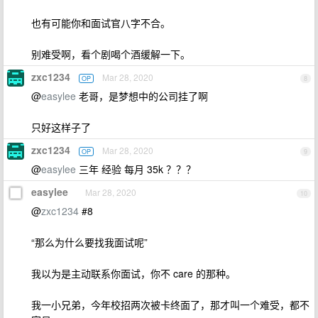
也有可能你和面试官八字不合。
别难受啊，看个剧喝个酒缓解一下。
zxc1234
Mar 28, 2020
OP
8
@
easylee
老哥，是梦想中的公司挂了啊
只好这样子了
zxc1234
Mar 28, 2020
OP
9
@
easylee
三年 经验 每月 35k ？？？
easylee
Mar 28, 2020
10
@
zxc1234
#8
“那么为什么要找我面试呢”
我以为是主动联系你面试，你不 care 的那种。
我一小兄弟，今年校招两次被卡终面了，那才叫一个难受，都不