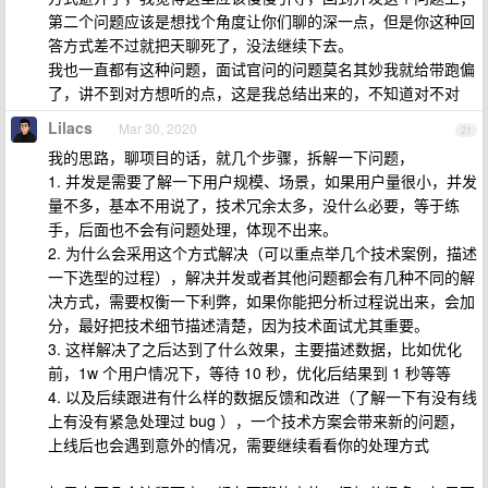
第二个问题应该是想找个角度让你们聊的深一点，但是你这种回
答方式差不过就把天聊死了，没法继续下去。
我也一直都有这种问题，面试官问的问题莫名其妙我就给带跑偏
了，讲不到对方想听的点，这是我总结出来的，不知道对不对
Lilacs
Mar 30, 2020
21
我的思路，聊项目的话，就几个步骤，拆解一下问题，
1. 并发是需要了解一下用户规模、场景，如果用户量很小，并发
量不多，基本不用说了，技术冗余太多，没什么必要，等于练
手，后面也不会有问题处理，体现不出来。
2. 为什么会采用这个方式解决（可以重点举几个技术案例，描述
一下选型的过程），解决并发或者其他问题都会有几种不同的解
决方式，需要权衡一下利弊，如果你能把分析过程说出来，会加
分，最好把技术细节描述清楚，因为技术面试尤其重要。
3. 这样解决了之后达到了什么效果，主要描述数据，比如优化
前，1w 个用户情况下，等待 10 秒，优化后结果到 1 秒等等
4. 以及后续跟进有什么样的数据反馈和改进（了解一下有没有线
上有没有紧急处理过 bug ），一个技术方案会带来新的问题，
上线后也会遇到意外的情况，需要继续看看你的处理方式