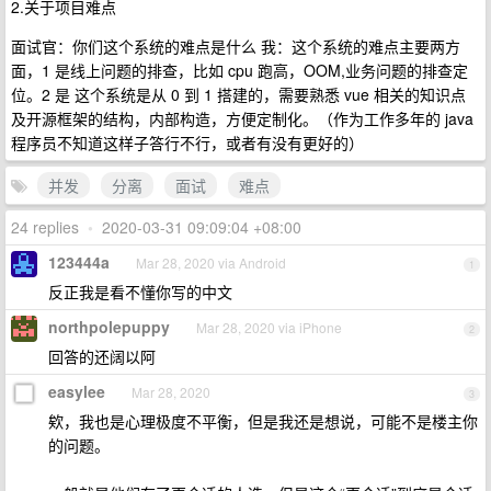
2.关于项目难点
面试官：你们这个系统的难点是什么 我：这个系统的难点主要两方
面，1 是线上问题的排查，比如 cpu 跑高，OOM,业务问题的排查定
位。2 是 这个系统是从 0 到 1 搭建的，需要熟悉 vue 相关的知识点
及开源框架的结构，内部构造，方便定制化。（作为工作多年的 java
程序员不知道这样子答行不行，或者有没有更好的）
并发
分离
面试
难点
24 replies
•
2020-03-31 09:09:04 +08:00
123444a
Mar 28, 2020 via Android
1
反正我是看不懂你写的中文
northpolepuppy
Mar 28, 2020 via iPhone
2
回答的还阔以阿
easylee
Mar 28, 2020
3
欸，我也是心理极度不平衡，但是我还是想说，可能不是楼主你
的问题。