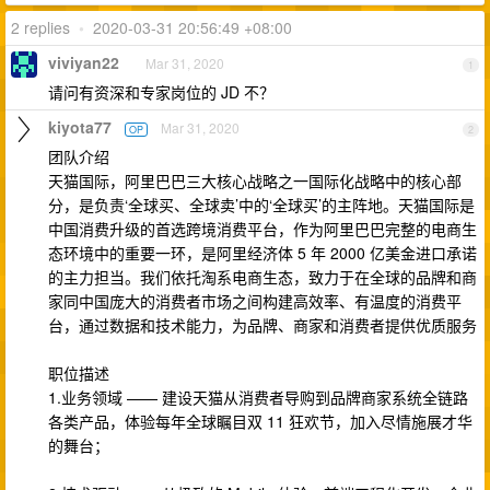
2 replies
•
2020-03-31 20:56:49 +08:00
viviyan22
Mar 31, 2020
1
请问有资深和专家岗位的 JD 不？
kiyota77
Mar 31, 2020
OP
2
团队介绍
天猫国际，阿里巴巴三大核心战略之一国际化战略中的核心部
分，是负责‘全球买、全球卖’中的‘全球买’的主阵地。天猫国际是
中国消费升级的首选跨境消费平台，作为阿里巴巴完整的电商生
态环境中的重要一环，是阿里经济体 5 年 2000 亿美金进口承诺
的主力担当。我们依托淘系电商生态，致力于在全球的品牌和商
家同中国庞大的消费者市场之间构建高效率、有温度的消费平
台，通过数据和技术能力，为品牌、商家和消费者提供优质服务
职位描述
1.业务领域 —— 建设天猫从消费者导购到品牌商家系统全链路
各类产品，体验每年全球瞩目双 11 狂欢节，加入尽情施展才华
的舞台；