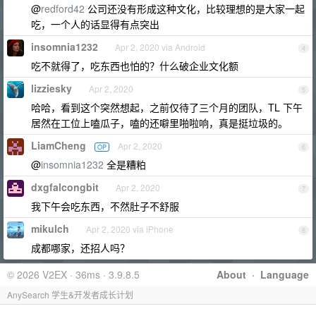
@
redford42
公司还没有形成这种文化，比较理想的是大家一起
吃，一个人的话显得有点突出
insomnia1232
Apr 2, 2020 via Android
4
吃不就得了，吃东西也怕的？什么破企业文化额
lizziesky
Apr 2, 2020
5
哈哈，看到这个突然想起，之前仅待了三个月的团队，TL 下午
居然在工位上嗑瓜子，嗑的还噼里啪啦响，真是挺垃圾的。
LiamCheng
Apr 2, 2020
OP
6
@
insomnia1232
全是糟粕
dxgfalcongbit
Apr 2, 2020
7
我下午会吃东西，不然肚子不舒服
mikulch
Apr 2, 2020 via iPhone
8
成都哪家，还招人吗？
© 2026 V2EX · 36ms · 3.9.8.5
About
·
Language
AnySearch 学生&开发者成长计划