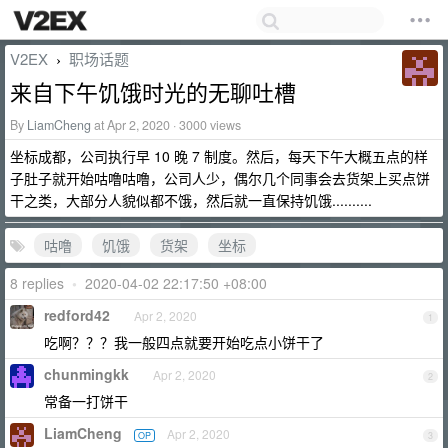
V2EX
职场话题
›
来自下午饥饿时光的无聊吐槽
By
LiamCheng
at Apr 2, 2020 · 3000 views
坐标成都，公司执行早 10 晚 7 制度。然后，每天下午大概五点的样
子肚子就开始咕噜咕噜，公司人少，偶尔几个同事会去货架上买点饼
干之类，大部分人貌似都不饿，然后就一直保持饥饿..........
咕噜
饥饿
货架
坐标
8 replies
•
2020-04-02 22:17:50 +08:00
redford42
Apr 2, 2020
1
吃啊？？？我一般四点就要开始吃点小饼干了
chunmingkk
Apr 2, 2020
2
常备一打饼干
LiamCheng
Apr 2, 2020
OP
3